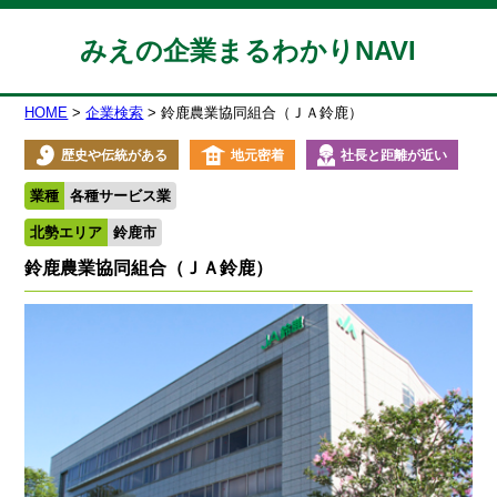
みえの企業まるわかりNAVI
HOME
企業検索
鈴鹿農業協同組合（ＪＡ鈴鹿）
歴史や伝統がある
地元密着
社長と距離が近い
業種
各種サービス業
北勢エリア
鈴鹿市
鈴鹿農業協同組合（ＪＡ鈴鹿）