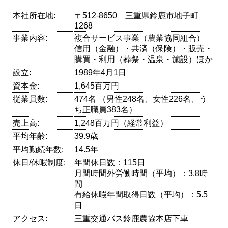
本社所在地:
〒512-8650 三重県鈴鹿市地子町
1268
事業内容:
複合サービス事業（農業協同組合）
信用（金融）・共済（保険）・販売・
購買・利用（葬祭・温泉・施設）ほか
設立:
1989年4月1日
資本金:
1,645百万円
従業員数:
474名 （男性248名、女性226名、う
ち正職員383名）
売上高:
1,248百万円（経常利益）
平均年齢:
39.9歳
平均勤続年数:
14.5年
休日/休暇制度:
年間休日数：115日
月間時間外労働時間（平均）：3.8時
間
有給休暇年間取得日数（平均）：5.5
日
アクセス:
三重交通バス鈴鹿農協本店下車