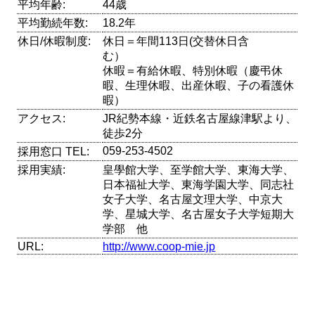
平均年齢:
44歳
平均勤続年数:
18.2年
休日/休暇制度:
休日＝年間113日(交替休日含
む）
休暇＝有給休暇、特別休暇（慶弔休
暇、生理休暇、出産休暇、子の看護休
暇）
アクセス:
JR紀勢本線・近鉄名古屋線津駅より、
徒歩2分
059-253-4502
採用窓口 TEL:
採用実績:
皇學館大学、至学館大学、東海大学、
日本福祉大学、東海学園大学、同志社
女子大学、名古屋文理大学、中京大
学、星城大学、名古屋女子大学短期大
学部 他
URL:
http://www.coop-mie.jp