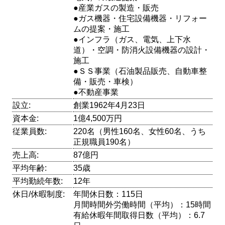
●産業ガスの製造・販売
●ガス機器・住宅設備機器・リフォー
ムの提案・施工
●インフラ（ガス、電気、上下水
道）・空調・防消火設備機器の設計・
施工
●ＳＳ事業（石油製品販売、自動車整
備・販売・車検）
●不動産事業
設立:
創業1962年4月23日
資本金:
1億4,500万円
従業員数:
220名（男性160名、女性60名、うち
正規職員190名）
売上高:
87億円
平均年齢:
35歳
平均勤続年数:
12年
休日/休暇制度:
年間休日数：115日
月間時間外労働時間（平均）：15時間
有給休暇年間取得日数（平均）：6.7