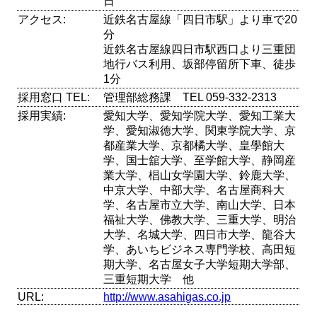
日
アクセス:
近鉄名古屋線「四日市駅」より車で20
分
近鉄名古屋線四日市駅西口より三重団
地行バス利用、坂部停留所下車、徒歩
1分
採用窓口 TEL:
管理部総務課 TEL 059-332-2313
採用実績:
愛知大学、愛知学院大学、愛知工業大
学、愛知淑徳大学、関東学院大学、京
都産業大学、京都橘大学、皇學館大
学、国士舘大学、至学館大学、静岡産
業大学、椙山女学園大学、鈴鹿大学、
中京大学、中部大学、名古屋商科大
学、名古屋市立大学、南山大学、日本
福祉大学、佛教大学、三重大学、明治
大学、名城大学、四日市大学、龍谷大
学、あいちビジネス専門学校、高田短
期大学、名古屋女子大学短期大学部、
三重短期大学 他
URL:
http://www.asahigas.co.jp