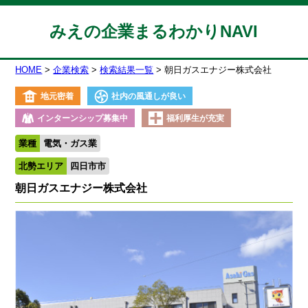
みえの企業まるわかりNAVI
HOME
企業検索
検索結果一覧
朝日ガスエナジー株式会社
地元密着
社内の風通しが良い
インターンシップ募集中
福利厚生が充実
業種
電気・ガス業
北勢エリア
四日市市
朝日ガスエナジー株式会社