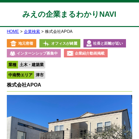
みえの企業まるわかりNAVI
HOME
企業検索
株式会社APOA
地元密着
オフィスが綺麗
社長と距離が近い
インターンシップ募集中
企業紹介動画掲載
業種
土木・建築業
中南勢エリア
津市
株式会社APOA