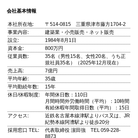
会社基本情報
本社所在地:
〒514-0815 三重県津市藤方1704-2
事業内容:
建築業・小売販売・ネット販売
設立:
1984年8月1日
資本金:
800万円
従業員数:
35名（男性15名、女性20名、うち正
規社員35名）（2025年12月現在）
売上高:
7億円
平均年齢:
35歳
平均勤続年数:
15年
休日/休暇制度:
年間休日数：110日
月間時間外労働時間（平均）：10時間
有給休暇年間取得日数（平均）：15日
アクセス:
近鉄名古屋本線津駅よりバス又は、JR
紀勢本線阿漕駅より徒歩20分
採用窓口 TEL:
代表取締役 濵田強 TEL 059-228-
8873