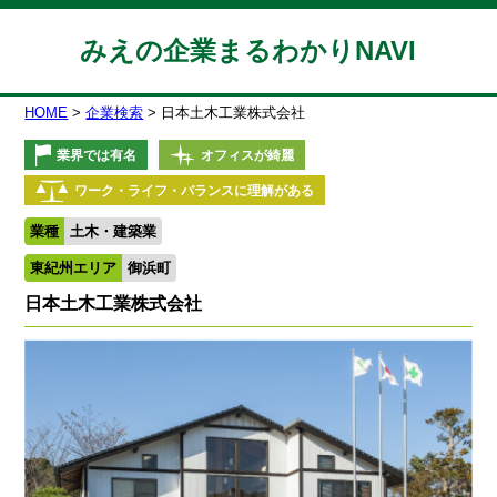
みえの企業まるわかりNAVI
HOME
企業検索
日本土木工業株式会社
業界では有名
オフィスが綺麗
ワーク・ライフ・バランスに理解がある
業種
土木・建築業
東紀州エリア
御浜町
日本土木工業株式会社