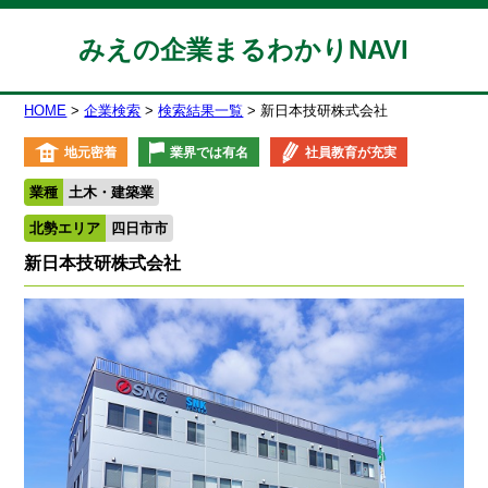
みえの企業まるわかりNAVI
HOME
企業検索
検索結果一覧
新日本技研株式会社
地元密着
業界では有名
社員教育が充実
業種
土木・建築業
北勢エリア
四日市市
新日本技研株式会社