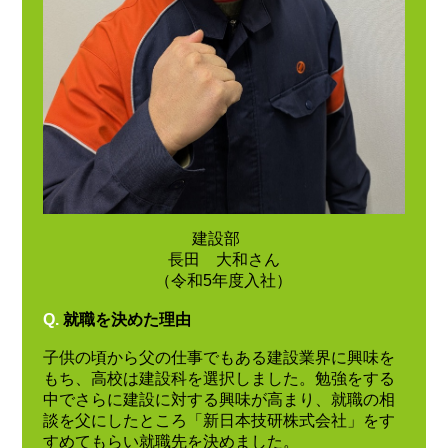
建設部
長田 大和さん
（令和5年度入社）
Q.
就職を決めた理由
子供の頃から父の仕事でもある建設業界に興味を
もち、高校は建設科を選択しました。勉強をする
中でさらに建設に対する興味が高まり、就職の相
談を父にしたところ「新日本技研株式会社」をす
すめてもらい就職先を決めました。