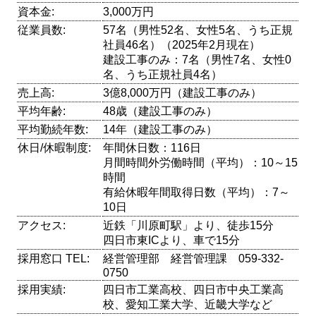
資本金:
3,000万円
従業員数:
57名（男性52名、女性5名、うち正規
社員46名）（2025年2月現在）
建設工事のみ：7名（男性7名、女性0
名、うち正規社員4名）
売上高:
3億8,000万円（建設工事のみ）
平均年齢:
48歳（建設工事のみ）
平均勤続年数:
14年（建設工事のみ）
休日/休暇制度:
年間休日数：116日
月間時間外労働時間（平均）：10～15
時間
有給休暇年間取得日数（平均）：7～
10日
アクセス:
近鉄「川原町駅」より、徒歩15分
四日市東ICより、車で15分
採用窓口 TEL:
経営管理部 経営管理課 059-332-
0750
採用実績:
四日市工業高校、四日市中央工業高
校、愛知工業大学、近畿大学など