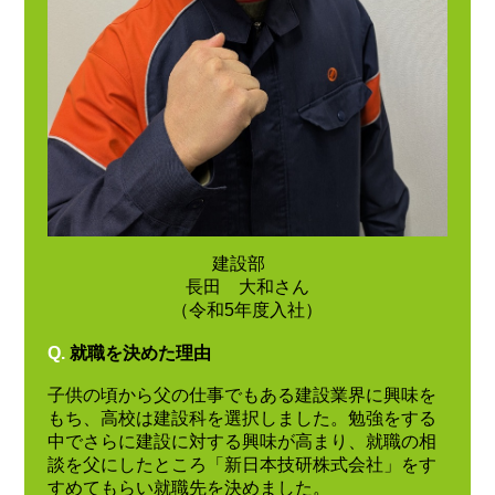
建設部
長田 大和さん
（令和5年度入社）
Q.
就職を決めた理由
子供の頃から父の仕事でもある建設業界に興味を
もち、高校は建設科を選択しました。勉強をする
中でさらに建設に対する興味が高まり、就職の相
談を父にしたところ「新日本技研株式会社」をす
すめてもらい就職先を決めました。