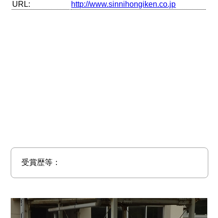
URL:
http://www.sinnihongiken.co.jp
受賞歴等：