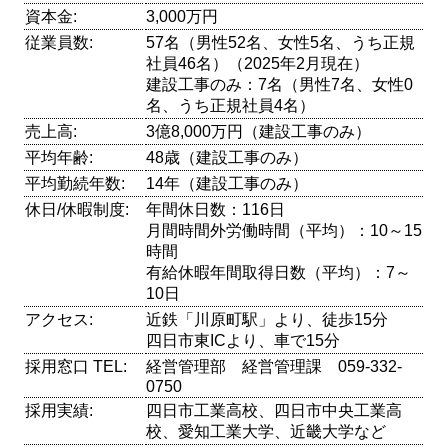
資本金:
3,000万円
従業員数:
57名（男性52名、女性5名、うち正規
社員46名）（2025年2月現在）
建設工事のみ：7名（男性7名、女性0
名、うち正規社員4名）
売上高:
3億8,000万円（建設工事のみ）
平均年齢:
48歳（建設工事のみ）
平均勤続年数:
14年（建設工事のみ）
休日/休暇制度:
年間休日数：116日
月間時間外労働時間（平均）：10～15
時間
有給休暇年間取得日数（平均）：7～
10日
アクセス:
近鉄「川原町駅」より、徒歩15分
四日市東ICより、車で15分
採用窓口 TEL:
経営管理部 経営管理課 059-332-
0750
採用実績:
四日市工業高校、四日市中央工業高
校、愛知工業大学、近畿大学など