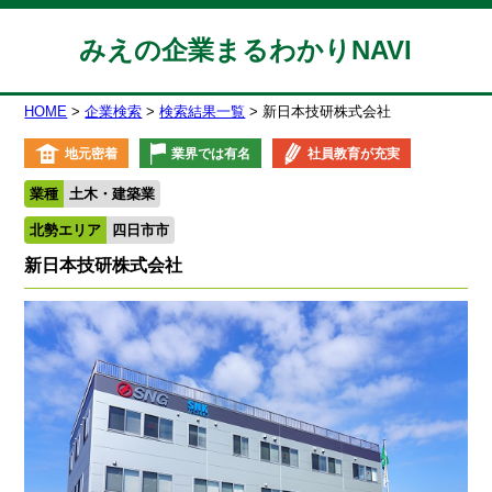
みえの企業まるわかりNAVI
HOME
企業検索
検索結果一覧
新日本技研株式会社
地元密着
業界では有名
社員教育が充実
業種
土木・建築業
北勢エリア
四日市市
新日本技研株式会社