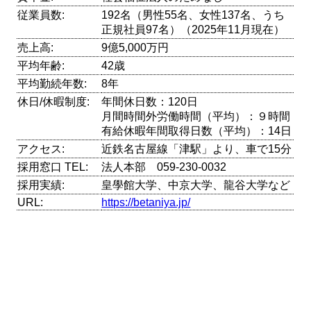
従業員数:
192名（男性55名、女性137名、うち
正規社員97名）（2025年11月現在）
売上高:
9億5,000万円
平均年齢:
42歳
平均勤続年数:
8年
休日/休暇制度:
年間休日数：120日
月間時間外労働時間（平均）：９時間
有給休暇年間取得日数（平均）：14日
アクセス:
近鉄名古屋線「津駅」より、車で15分
採用窓口 TEL:
法人本部 059-230-0032
採用実績:
皇學館大学、中京大学、龍谷大学など
URL:
https://betaniya.jp/