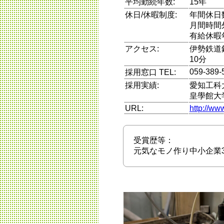
平均勤続年数:
15年
休日/休暇制度:
年間休日
月間時間
有給休暇
アクセス:
伊勢鉄道
10分
059-389-
採用窓口 TEL:
採用実績:
愛知工科
皇學館大
URL:
http://ww
受賞歴等：
元気なモノ作り中小企業3