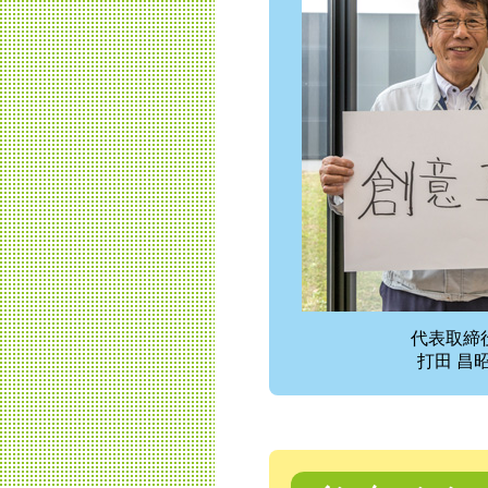
代表取締
打田 昌