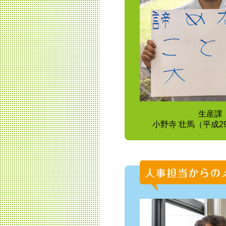
生産課
小野寺 壮馬（平成2