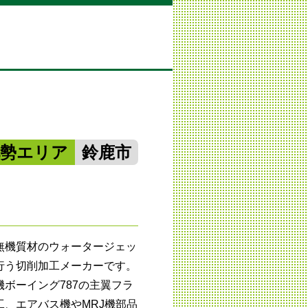
北勢エリア
鈴鹿市
無機質材のウォータージェッ
行う切削加工メーカーです。
ボーイング787の主翼フラ
、エアバス機やMRJ機部品