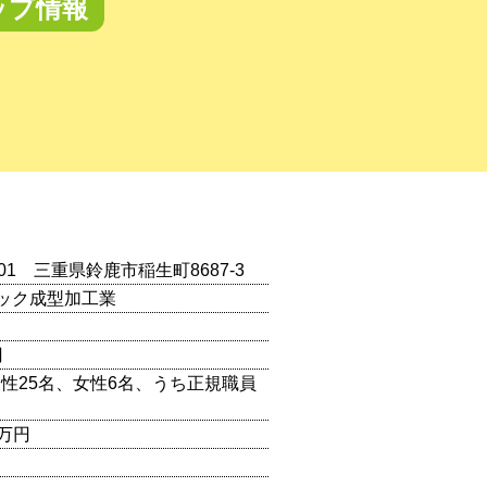
ップ情報
0201 三重県鈴鹿市稲生町8687-3
ック成型加工業
円
（男性25名、女性6名、うち正規職員
0万円