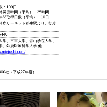
数：109日
外労働時間（平均）：25時間
年間取得日数（平均）：10日
鈴鹿サーキット稲生駅より、徒歩
5440
大学、三重大学、青山学院大学、
学、鈴鹿医療科学大学 他
w.miejushi.com/
00社（平成27年度）