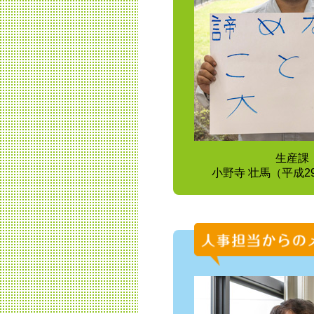
生産課
小野寺 壮馬（平成2