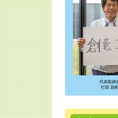
代表取締
打田 昌