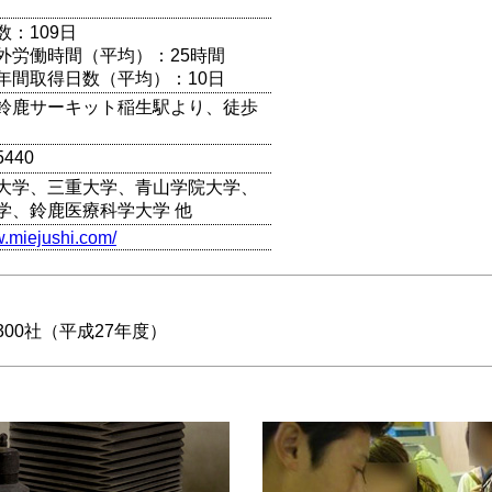
数：109日
外労働時間（平均）：25時間
年間取得日数（平均）：10日
鈴鹿サーキット稲生駅より、徒歩
5440
大学、三重大学、青山学院大学、
学、鈴鹿医療科学大学 他
w.miejushi.com/
00社（平成27年度）