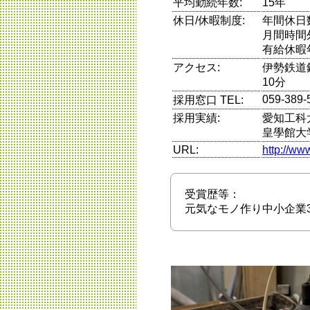
平均勤続年数:
15年
休日/休暇制度:
年間休日
月間時間
有給休暇
アクセス:
伊勢鉄道
10分
059-389-
採用窓口 TEL:
採用実績:
愛知工科
皇學館大
URL:
http://ww
受賞歴等：
元気なモノ作り中小企業3