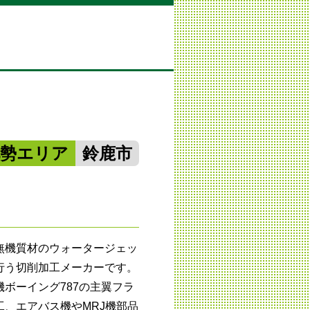
北勢エリア
鈴鹿市
無機質材のウォータージェッ
行う切削加工メーカーです。
ボーイング787の主翼フラ
、エアバス機やMRJ機部品