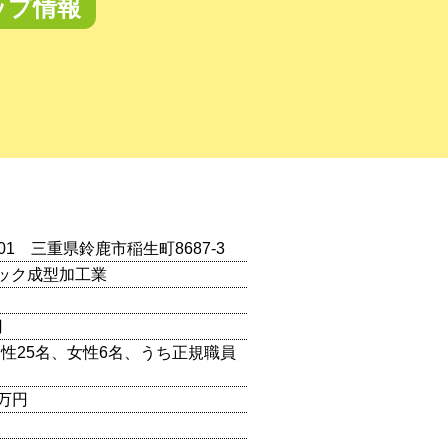
ップ情報
0201 三重県鈴鹿市稲生町8687-3
ック成型加工業
円
（男性25名、女性6名、うち正規職員
0万円