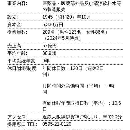
事業内容:
医薬品・医薬部外品及び清涼飲料水等
の製造販売
設立:
1945（昭和20）年10月
資本金:
5,330万円
従業員数:
209名（男性123名、女性86名）
（2024年5月時点）
売上高:
57億円
平均年齢:
38.9歳
平均勤続年数:
9年
休日/休暇制度:
年間休日数：120日（週休2日
制）
月間時間外労働時間（平均）：9時
間
有給休暇年間取得日数（平均）：10.6
日
アクセス:
近鉄大阪線伊賀神戸駅より、車で20分
0595-21-0120
採用窓口 TEL: