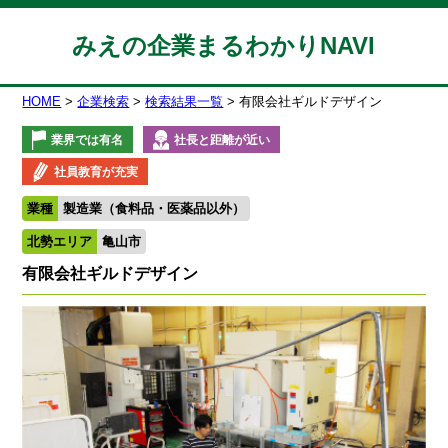
みえの企業まるわかりNAVI
HOME
企業検索
検索結果一覧
有限会社ギルドデザイン
業界では有名
社長と距離が近い
社員教育が充実
業種
製造業（食料品・医薬品以外）
北勢エリア
亀山市
有限会社ギルドデザイン