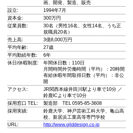
画、開発、製造、販売
設立:
1994年7月
資本金:
300万円
従業員数:
30名（男性16名、女性14名、うち正
規職員20名）
売上高:
3億8,000万円
平均年齢:
27歳
平均勤続年数:
6年
休日/休暇制度:
年間休日数：110日
月間時間外労働時間（平均）：20時間
有給休暇年間取得日数（平均）：非公
開
アクセス:
JR関西本線井田川駅より車で10分 ／
鈴鹿ICより車で10分
採用窓口 TEL:
製造部 TEL 0595-85-3608
採用実績:
鈴鹿大学、神戸芸術工科大学、亀山高
校、新居浜工業高等専門学校
URL:
http://www.gilddesign.co.jp