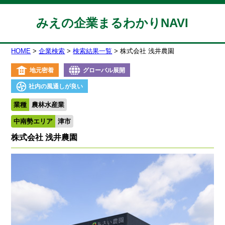
みえの企業まるわかりNAVI
HOME
企業検索
検索結果一覧
株式会社 浅井農園
地元密着
グローバル展開
社内の風通しが良い
業種
農林水産業
中南勢エリア
津市
株式会社 浅井農園