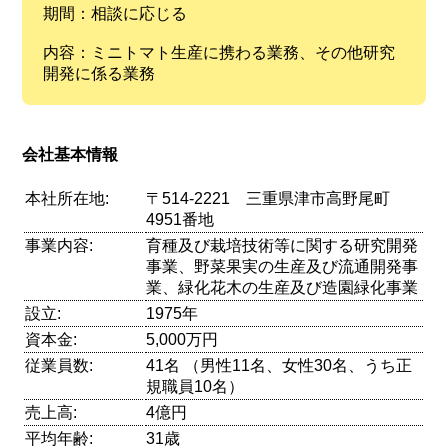
期間：相談に応じる
内容：ミニトマト生産に携わる業務、その他研究
開発に係る業務
会社基本情報
本社所在地:
〒514-2221 三重県津市高野尾町
4951番地
事業内容:
育種及び栽培技術等に関する研究開発
事業、野菜果実の生産及び流通開発事
業、緑化花木の生産及び造園緑化事業
設立:
1975年
資本金:
5,000万円
従業員数:
41名 （男性11名、女性30名、うち正
規職員10名）
売上高:
4億円
平均年齢:
31歳