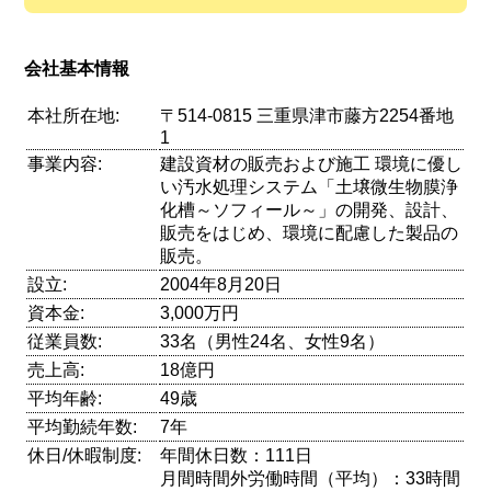
会社基本情報
本社所在地:
〒514-0815 三重県津市藤方2254番地
1
事業内容:
建設資材の販売および施工 環境に優し
い汚水処理システム「土壌微生物膜浄
化槽～ソフィール～」の開発、設計、
販売をはじめ、環境に配慮した製品の
販売。
設立:
2004年8月20日
資本金:
3,000万円
従業員数:
33名（男性24名、女性9名）
売上高:
18億円
平均年齢:
49歳
平均勤続年数:
7年
休日/休暇制度:
年間休日数：111日
月間時間外労働時間（平均）：33時間