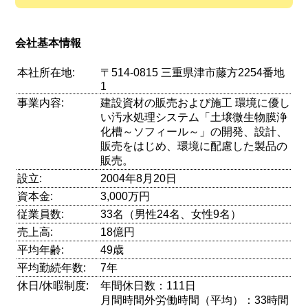
会社基本情報
本社所在地:
〒514-0815 三重県津市藤方2254番地
1
事業内容:
建設資材の販売および施工 環境に優し
い汚水処理システム「土壌微生物膜浄
化槽～ソフィール～」の開発、設計、
販売をはじめ、環境に配慮した製品の
販売。
設立:
2004年8月20日
資本金:
3,000万円
従業員数:
33名（男性24名、女性9名）
売上高:
18億円
平均年齢:
49歳
平均勤続年数:
7年
休日/休暇制度:
年間休日数：111日
月間時間外労働時間（平均）：33時間