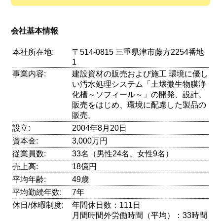
会社基本情報
本社所在地:
〒514-0815 三重県津市藤方2254番地
1
事業内容:
建設資材の販売および施工 環境に優し
い汚水処理システム「土壌微生物膜浄
化槽～ソフィール～」の開発、設計、
販売をはじめ、環境に配慮した製品の
販売。
設立:
2004年8月20日
資本金:
3,000万円
従業員数:
33名（男性24名、女性9名）
売上高:
18億円
平均年齢:
49歳
平均勤続年数:
7年
休日/休暇制度:
年間休日数：111日
月間時間外労働時間（平均）：33時間