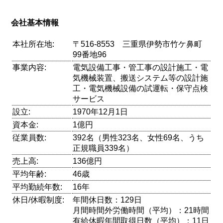
会社基本情報
本社所在地:
〒516-8553 三重県伊勢市竹ケ鼻町
99番地96
事業内容:
電気設備工事・管工事の設計施工・電
気機械装置、搬送システム等の設計施
工・電気機械設備の試運転・保守点検
サービス
設立:
1970年12月1日
資本金:
1億円
従業員数:
392名（男性323名、女性69名、うち
正規職員339名）
売上高:
136億円
平均年齢:
46歳
平均勤続年数:
16年
休日/休暇制度:
年間休日数：129日
月間時間外労働時間（平均）：21時間
有給休暇年間取得日数（平均）：11日