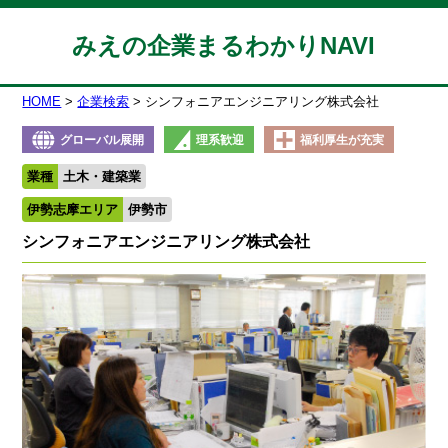
みえの企業まるわかりNAVI
HOME
企業検索
シンフォニアエンジニアリング株式会社
グローバル展開
理系歓迎
福利厚生が充実
業種
土木・建築業
伊勢志摩エリア
伊勢市
シンフォニアエンジニアリング株式会社