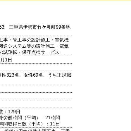
8553 三重県伊勢市竹ケ鼻町99番地
工事・管工事の設計施工・電気機
搬送システム等の設計施工・電気
の試運転・保守点検サービス
2月1日
男性323名、女性69名、うち正規職
）
数：129日
外労働時間（平均）：21時間
年間取得日数（平均）：11日