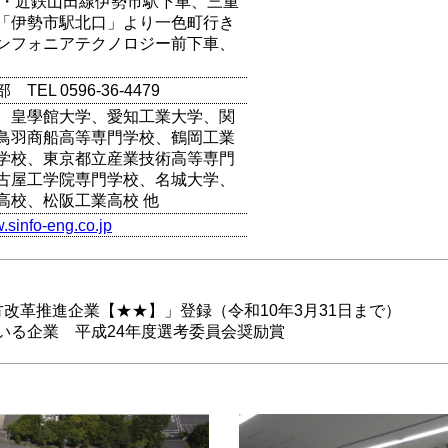
線・近鉄山田線伊勢市駅下車、三重
「伊勢市駅北口」より一色町行き
ンフォニアテクノロジー前下車、
TEL 0596-36-4479
、皇學館大学、愛知工業大学、関
鳥羽商船高等専門学校、鶴岡工業
学校、東京都立産業技術高等専門
古屋工学院専門学校、名城大学、
高校、松阪工業高校 他
w.sinfo-eng.co.jp
改革推進企業【★★】」登録（令和10年3月31日まで）
いる企業 平成24年度選考委員会奨励賞