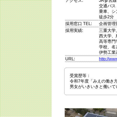
アクセス:
JR参宮
交通バス
乗車、シ
徒歩2分
採用窓口 TEL:
企画管理部 
採用実績:
三重大学
西大学、
高等専門
学校、名
伊勢工業
URL:
http://ww
受賞歴等：
令和7年度「みえの働き方
男女がいきいきと働いて