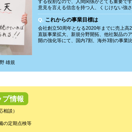
する役割なので、人間関係がとても重要で
意見を言える信念を持つ人、くじけない強
Q.
これからの事業目標は
会社創立50周年となる2020年までに売上高
直販事業拡大、新規分野開拓、他社製品の
開の強化等にて、国内7割、海外3割の事業
野 雄規
ップ情報
応相談）
備の定期点検等