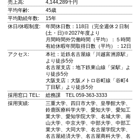
売上高:
4,144,289千円
平均年齢:
45歳
平均勤続年数:
15年
休日/休暇制度:
年間休日数：118日（完全週休２日制
(土・日)※2027年度より
月間時間外労働時間（平均）：５時間
有給休暇年間取得日数（平均）：12日
アクセス:
本社：近鉄名古屋線「川越富洲原駅」
より徒歩5分
名古屋支店：地下鉄東山線「栄駅」よ
り徒歩5分
大阪支店：大阪メトロ谷町線「谷町4
丁目駅」より徒歩5分
採用窓口 TEL:
総務課 TEL 059-363-3333
採用実績:
三重大学、四日市大学、皇學館大学、
鈴鹿医療科学大学、愛知大学、愛知工
業大学、愛知学院大学、名城大学、南
山大学、中京大学、中部大学、中部工
業大学、大同大学、名古屋学院大学、
名古屋経済大学、名古屋商科大学、名