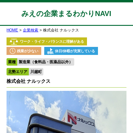
みえの企業まるわかりNAVI
HOME
企業検索
株式会社 ナルックス
ワーク・ライフ・バランスに理解がある
残業が少ない
休日/休暇が充実している
業種
製造業（食料品・医薬品以外）
北勢エリア
川越町
株式会社 ナルックス