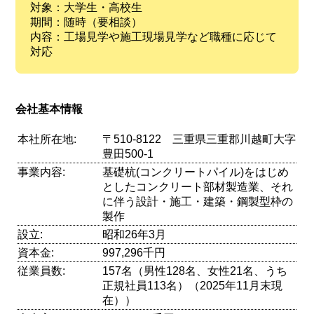
対象：大学生・高校生
期間：随時（要相談）
内容：工場見学や施工現場見学など職種に応じて
対応
会社基本情報
本社所在地:
〒510-8122 三重県三重郡川越町大字
豊田500-1
事業内容:
基礎杭(コンクリートパイル)をはじめ
としたコンクリート部材製造業、それ
に伴う設計・施工・建築・鋼製型枠の
製作
設立:
昭和26年3月
資本金:
997,296千円
従業員数:
157名（男性128名、女性21名、うち
正規社員113名）（2025年11月末現
在））