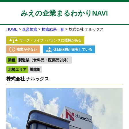
みえの企業まるわかりNAVI
HOME
企業検索
検索結果一覧
株式会社 ナルックス
ワーク・ライフ・バランスに理解がある
残業が少ない
休日/休暇が充実している
業種
製造業（食料品・医薬品以外）
北勢エリア
川越町
株式会社 ナルックス