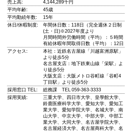
売上高:
4,144,289千円
平均年齢:
45歳
平均勤続年数:
15年
休日/休暇制度:
年間休日数：118日（完全週休２日制
(土・日)※2027年度より
月間時間外労働時間（平均）：５時間
有給休暇年間取得日数（平均）：12日
アクセス:
本社：近鉄名古屋線「川越富洲原駅」
より徒歩5分
名古屋支店：地下鉄東山線「栄駅」よ
り徒歩5分
大阪支店：大阪メトロ谷町線「谷町4
丁目駅」より徒歩5分
採用窓口 TEL:
総務課 TEL 059-363-3333
採用実績:
三重大学、四日市大学、皇學館大学、
鈴鹿医療科学大学、愛知大学、愛知工
業大学、愛知学院大学、名城大学、南
山大学、中京大学、中部大学、中部工
業大学、大同大学、名古屋学院大学、
名古屋経済大学、名古屋商科大学、名