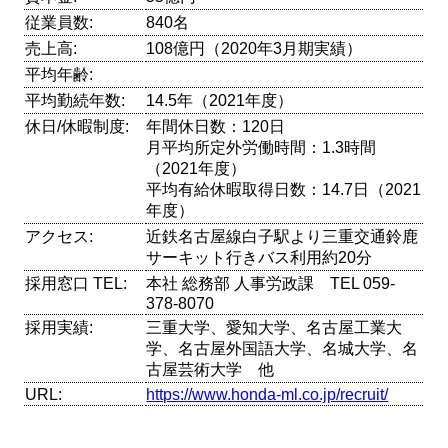
従業員数:
840名
売上高:
108億円（2020年3月期実績）
平均年齢:
平均勤続年数:
14.5年（2021年度）
休日/休暇制度:
年間休日数：120日
月平均所定外労働時間：1.3時間
（2021年度）
平均有給休暇取得日数：14.7日（2021
年度）
アクセス:
近鉄名古屋線白子駅より三重交通鈴鹿
サーキット行きバス利用約20分
採用窓口 TEL:
本社 総務部 人事労政課 TEL 059-
378-8070
採用実績:
三重大学、愛知大学、名古屋工業大
学、名古屋外国語大学、名城大学、名
古屋芸術大学 他
URL:
https://www.honda-ml.co.jp/recruit/