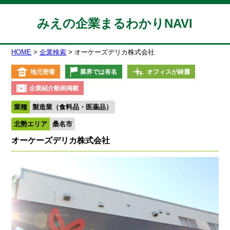
みえの企業まるわかりNAVI
HOME
企業検索
オーケーズデリカ株式会社
地元密着
業界では有名
オフィスが綺麗
企業紹介動画掲載
業種
製造業（食料品・医薬品）
北勢エリア
桑名市
オーケーズデリカ株式会社