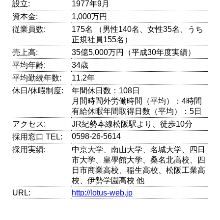
設立:
1977年9月
資本金:
1,000万円
従業員数:
175名 （男性140名、女性35名、うち
正規社員155名）
売上高:
35億5,000万円（平成30年度実績）
平均年齢:
34歳
平均勤続年数:
11.2年
休日/休暇制度:
年間休日数：108日
月間時間外労働時間（平均）：4時間
有給休暇年間取得日数（平均）：5日
アクセス:
JR紀勢本線松阪駅より、徒歩10分
0598-26-5614
採用窓口 TEL:
採用実績:
中京大学、南山大学、名城大学、四日
市大学、皇學館大学、桑名北高校、四
日市商業高校、稲生高校、松阪工業高
校、伊勢学園高校 他
URL:
http://lotus-web.jp