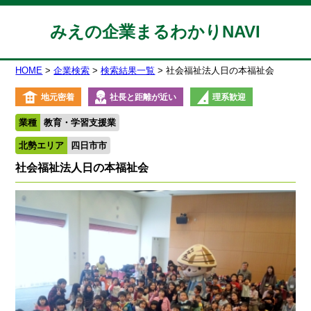
みえの企業まるわかりNAVI
HOME
企業検索
検索結果一覧
社会福祉法人日の本福祉会
地元密着
社長と距離が近い
理系歓迎
業種
教育・学習支援業
北勢エリア
四日市市
社会福祉法人日の本福祉会