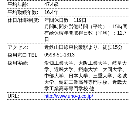
平均年齢:
47.4歳
平均勤続年数:
16.4年
休日/休暇制度:
年間休日数：119日
月間時間外労働時間（平均）：15時間
有給休暇年間取得日数（平均）：12.7
日
アクセス:
近鉄山田線東松阪駅より、徒歩15分
0598-51-1313
採用窓口 TEL:
採用実績:
愛知工業大学、大阪工業大学、岐阜大
学、近畿大学、摂南大学、大同大学、
中部大学、日本大学、三重大学、名城
大学、鈴鹿工業高等専門学校、近畿大
学工業高等専門学校 他
URL:
http://www.uno-g.co.jp/