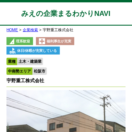
みえの企業まるわかりNAVI
HOME
企業検索
宇野重工株式会社
理系歓迎
福利厚生が充実
休日/休暇が充実している
業種
土木・建築業
中南勢エリア
松阪市
宇野重工株式会社