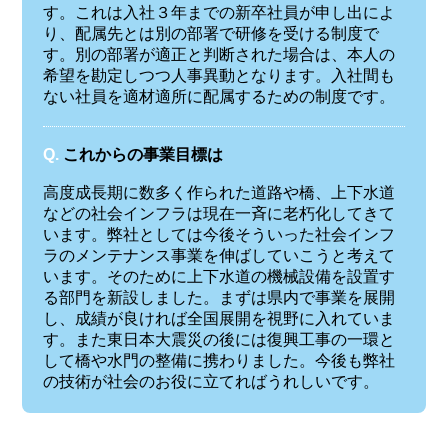
す。これは入社３年までの新卒社員が申し出によ
り、配属先とは別の部署で研修を受ける制度で
す。別の部署が適正と判断された場合は、本人の
希望を勘定しつつ人事異動となります。入社間も
ない社員を適材適所に配属するための制度です。
Q.
これからの事業目標は
高度成長期に数多く作られた道路や橋、上下水道
などの社会インフラは現在一斉に老朽化してきて
います。弊社としては今後そういった社会インフ
ラのメンテナンス事業を伸ばしていこうと考えて
います。そのために上下水道の機械設備を設置す
る部門を新設しました。まずは県内で事業を展開
し、成績が良ければ全国展開を視野に入れていま
す。また東日本大震災の後には復興工事の一環と
して橋や水門の整備に携わりました。今後も弊社
の技術が社会のお役に立てればうれしいです。