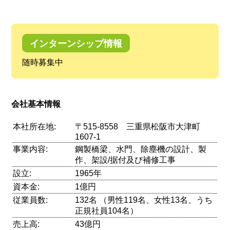
インターンシップ情報
随時募集中
会社基本情報
本社所在地:
〒515-8558 三重県松阪市大津町
1607-1
事業内容:
鋼製橋梁、水門、除塵機の設計、製
作、架設/据付及び補修工事
設立:
1965年
資本金:
1億円
従業員数:
132名 （男性119名、女性13名、うち
正規社員104名）
売上高:
43億円