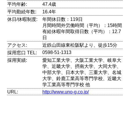
平均年齢:
47.4歳
平均勤続年数:
16.4年
休日/休暇制度:
年間休日数：119日
月間時間外労働時間（平均）：15時間
有給休暇年間取得日数（平均）：12.7
日
アクセス:
近鉄山田線東松阪駅より、徒歩15分
0598-51-1313
採用窓口 TEL:
採用実績:
愛知工業大学、大阪工業大学、岐阜大
学、近畿大学、摂南大学、大同大学、
中部大学、日本大学、三重大学、名城
大学、鈴鹿工業高等専門学校、近畿大
学工業高等専門学校 他
URL:
http://www.uno-g.co.jp/