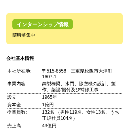
インターンシップ情報
随時募集中
会社基本情報
本社所在地:
〒515-8558 三重県松阪市大津町
1607-1
事業内容:
鋼製橋梁、水門、除塵機の設計、製
作、架設/据付及び補修工事
設立:
1965年
資本金:
1億円
従業員数:
132名 （男性119名、女性13名、うち
正規社員104名）
売上高:
43億円