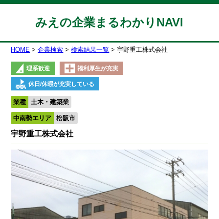
みえの企業まるわかりNAVI
HOME
企業検索
検索結果一覧
宇野重工株式会社
理系歓迎
福利厚生が充実
休日/休暇が充実している
業種
土木・建築業
中南勢エリア
松阪市
宇野重工株式会社