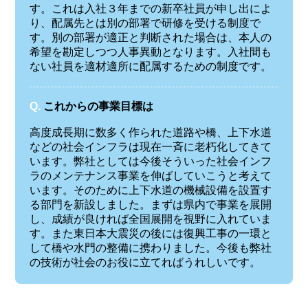
す。これは入社３年までの新卒社員が申し出によ
り、配属先とは別の部署で研修を受ける制度で
す。別の部署が適正と判断された場合は、本人の
希望を勘定しつつ人事異動となります。入社間も
ない社員を適材適所に配属するための制度です。
Q.
これからの事業目標は
高度成長期に数多く作られた道路や橋、上下水道
などの社会インフラは現在一斉に老朽化してきて
います。弊社としては今後そういった社会インフ
ラのメンテナンス事業を伸ばしていこうと考えて
います。そのために上下水道の機械設備を設置す
る部門を新設しました。まずは県内で事業を展開
し、成績が良ければ全国展開を視野に入れていま
す。また東日本大震災の後には復興工事の一環と
して橋や水門の整備に携わりました。今後も弊社
の技術が社会のお役に立てればうれしいです。