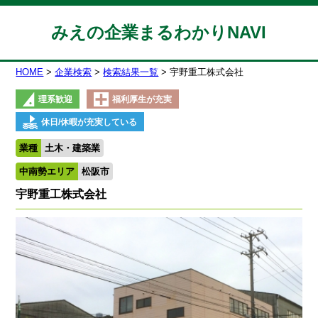
みえの企業まるわかりNAVI
HOME
企業検索
検索結果一覧
宇野重工株式会社
理系歓迎
福利厚生が充実
休日/休暇が充実している
業種
土木・建築業
中南勢エリア
松阪市
宇野重工株式会社