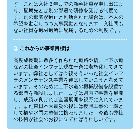
す。これは入社３年までの新卒社員が申し出によ
り、配属先とは別の部署で研修を受ける制度で
す。別の部署が適正と判断された場合は、本人の
希望を勘定しつつ人事異動となります。入社間も
ない社員を適材適所に配属するための制度です。
Q.
これからの事業目標は
高度成長期に数多く作られた道路や橋、上下水道
などの社会インフラは現在一斉に老朽化してきて
います。弊社としては今後そういった社会インフ
ラのメンテナンス事業を伸ばしていこうと考えて
います。そのために上下水道の機械設備を設置す
る部門を新設しました。まずは県内で事業を展開
し、成績が良ければ全国展開を視野に入れていま
す。また東日本大震災の後には復興工事の一環と
して橋や水門の整備に携わりました。今後も弊社
の技術が社会のお役に立てればうれしいです。