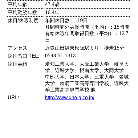
平均年齢:
47.4歳
平均勤続年数:
16.4年
休日/休暇制度:
年間休日数：119日
月間時間外労働時間（平均）：15時間
有給休暇年間取得日数（平均）：12.7
日
アクセス:
近鉄山田線東松阪駅より、徒歩15分
0598-51-1313
採用窓口 TEL:
採用実績:
愛知工業大学、大阪工業大学、岐阜大
学、近畿大学、摂南大学、大同大学、
中部大学、日本大学、三重大学、名城
大学、鈴鹿工業高等専門学校、近畿大
学工業高等専門学校 他
URL:
http://www.uno-g.co.jp/