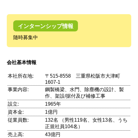
インターンシップ情報
随時募集中
会社基本情報
本社所在地:
〒515-8558 三重県松阪市大津町
1607-1
事業内容:
鋼製橋梁、水門、除塵機の設計、製
作、架設/据付及び補修工事
設立:
1965年
資本金:
1億円
従業員数:
132名 （男性119名、女性13名、うち
正規社員104名）
売上高:
43億円