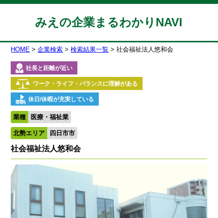
みえの企業まるわかりNAVI
HOME
企業検索
検索結果一覧
社会福祉法人悠和会
社長と距離が近い
ワーク・ライフ・バランスに理解がある
休日/休暇が充実している
業種
医療・福祉業
北勢エリア
四日市市
社会福祉法人悠和会