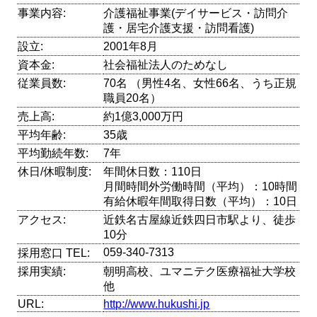
事業内容:
介護福祉事業(デイサービス・訪問介
護・居宅介護支援・訪問看護)
設立:
2001年8月
資本金:
社会福祉法人のためなし
従業員数:
70名 （男性4名、女性66名、うち正規
職員20名）
売上高:
約1億3,000万円
平均年齢:
35歳
平均勤続年数:
7年
休日/休暇制度:
年間休日数：110日
月間時間外労働時間（平均）：10時間
有給休暇年間取得日数（平均）：10日
アクセス:
近鉄名古屋線近鉄四日市駅より、徒歩
10分
059-340-7313
採用窓口 TEL:
採用実績:
朝明高校、ユマニテク医療福祉大学校
他
URL:
http://www.hukushi.jp