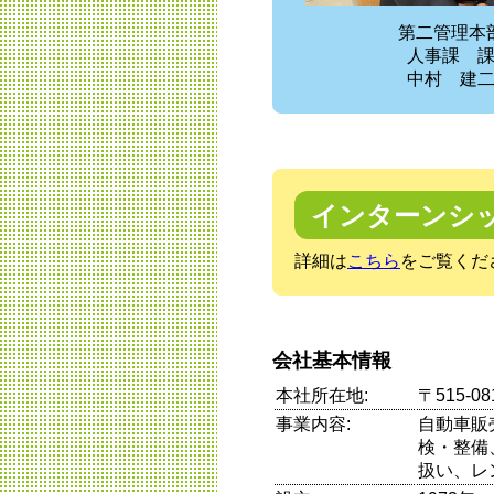
第二管理
人事課 
中村 建
インターンシ
詳細は
こちら
をご覧くだ
会社基本情報
本社所在地:
〒515-
事業内容:
自動車販
検・整備
扱い、レ