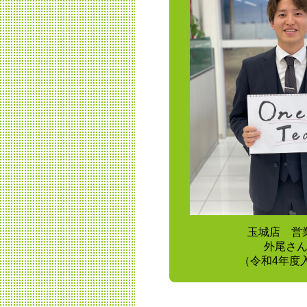
玉城店 営
外尾さ
（令和4年度