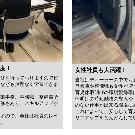
度！
女性社員も大活躍！
研修を行っておりますのでビ
当社はディーラーの中でも
応なども無理なく学習できま
営業職や整備職も女性が増
育児休暇明けの職場復帰率
営業事務、事務職、整備職そ
休明けの時短勤務の導入や
研修もあり、スキルアップが
のない仕事が出来る環境に
これによって、安心して育
ますので、会社は社員のレベ
リアアップをどんどんして
す。