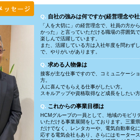
Q.
自社の強みは何ですか(経営理念や社
「人を大切に」の経営理念で、社員の方か
かった」と言っていただける職場の雰囲気
楽しんで活躍しています。
また、活躍している方は入社年度を問わず
で、やりがいがあります。
Q.
求める人物像は
接客が主な仕事ですので、コミュニケーシ
方。
人に喜んでもらえる仕事がしたい方。
スキルアップや資格取得など成長をしたい
Q.
これからの事業目標は
HCMグループの一員として、地域のモビリ
いただける事業展開をしております。三重
だけでなく、レンタカーや、電気自動車化
応する電気会社もあり、さらにはモーター