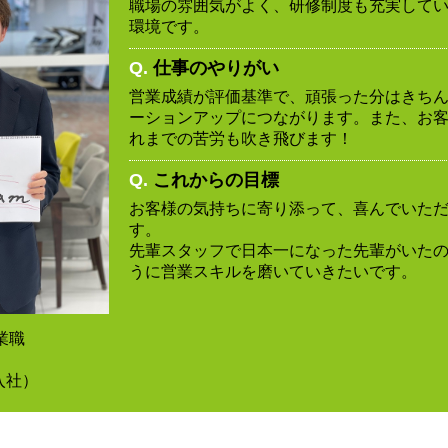
職場の雰囲気がよく、研修制度も充実して
環境です。
Q.
仕事のやりがい
営業成績が評価基準で、頑張った分はきち
ーションアップにつながります。また、お
れまでの苦労も吹き飛びます！
Q.
これからの目標
お客様の気持ちに寄り添って、喜んでいた
す。
先輩スタッフで日本一になった先輩がいた
うに営業スキルを磨いていきたいです。
業職
ん
入社）