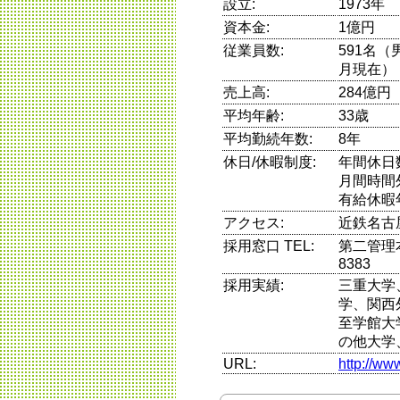
設立:
1973年
資本金:
1億円
従業員数:
591名（
月現在）
売上高:
284億円
平均年齢:
33歳
平均勤続年数:
8年
休日/休暇制度:
年間休日
月間時間
有給休暇
アクセス:
近鉄名古
採用窓口 TEL:
第二管理本
8383
採用実績:
三重大学
学、関西
至学館大
の他大学
URL:
http://ww