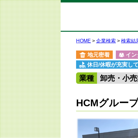
HOME
企業検索
検索結
地元密着
イン
休日/休暇が充実し
業種
卸売・小売
HCMグルー