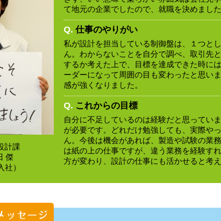
て地元の企業でしたので、就職を決めまし
Q.
仕事のやりがい
私が設計を担当している制御盤は、１つと
ん。わからないことを自分で調べ、取引先
するか考えた上で、目標を達成できた時に
ーダーになって周囲の目も変わったと思い
感が強くなりました。
Q.
これからの目標
自分に不足しているのは経験だと思ってい
が必要です。どれだけ勉強しても、実際や
ん。今後は機会があれば、製造や試験の業
 設計課
は紙の上の仕事ですが、違う業務を経験す
 傑
方が変わり、設計の仕事にも活かせると考
入社）