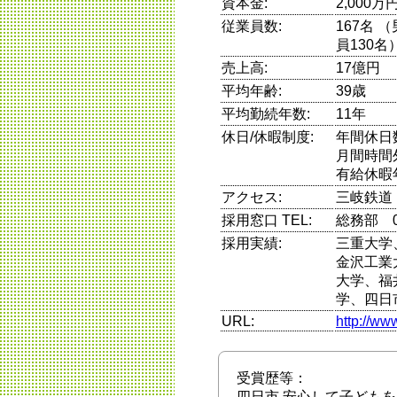
資本金:
2,000万
従業員数:
167名 
員130名
売上高:
17億円
平均年齢:
39歳
平均勤続年数:
11年
休日/休暇制度:
年間休日
月間時間
有給休暇
アクセス:
三岐鉄道
採用窓口 TEL:
総務部 05
採用実績:
三重大学
金沢工業
大学、福
学、四日
URL:
http://ww
受賞歴等：
四日市 安心して子ども