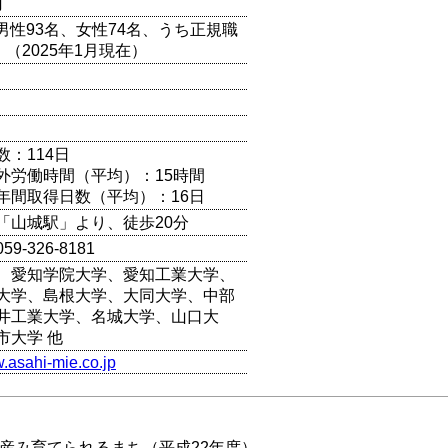
円
（男性93名、女性74名、うち正規職
）（2025年1月現在）
数：114日
外労働時間（平均）：15時間
年間取得日数（平均）：16日
「山城駅」より、徒歩20分
9-326-8181
、愛知学院大学、愛知工業大学、
大学、島根大学、大同大学、中部
井工業大学、名城大学、山口大
市大学 他
w.asahi-mie.co.jp
を産み育てられるまち（平成22年度）