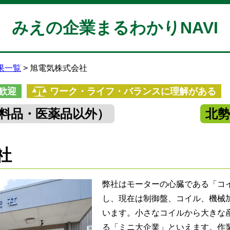
みえの企業まるわかりNAVI
果一覧
旭電気株式会社
歓迎
ワーク・ライフ・バランスに理解がある
料品・医薬品以外）
北
社
弊社はモーターの心臓である「コ
し、現在は制御盤、コイル、機械
います。小さなコイルから大きな
る「ミニ大企業」といえます。作