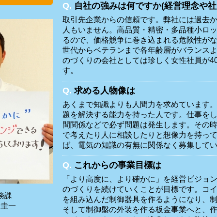
Q.
自社の強みは何ですか(経営理念や社
取引先企業からの信頼です。弊社には過去
人もいません。高品質・精密・多品種小ロ
るので、価格競争に巻き込まれる危険性が
世代からベテランまで各年齢層がバランス
のづくりの会社としては珍しく女性社員が4
す。
Q.
求める人物像は
あくまで知識よりも人間力を求めています
題を解決する能力を持った人です。仕事を
間関係などで必ず問題は発生します。その
で考えたり人に相談したりと想像力を持っ
ば、電気の知識の有無に関係なく募集して
Q.
これからの事業目標は
「より高度に、より確かに」を経営ビジョ
のづくりを続けていくことが目標です。コ
務課
を組み込んだ制御器具を作るようになり、
 圭一
そして制御盤の外装を作る板金事業へと、