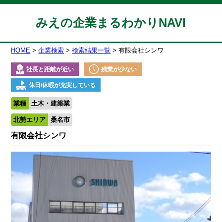
みえの企業まるわかりNAVI
HOME
企業検索
検索結果一覧
有限会社シンワ
社長と距離が近い
残業が少ない
休日/休暇が充実している
業種
土木・建築業
北勢エリア
桑名市
有限会社シンワ