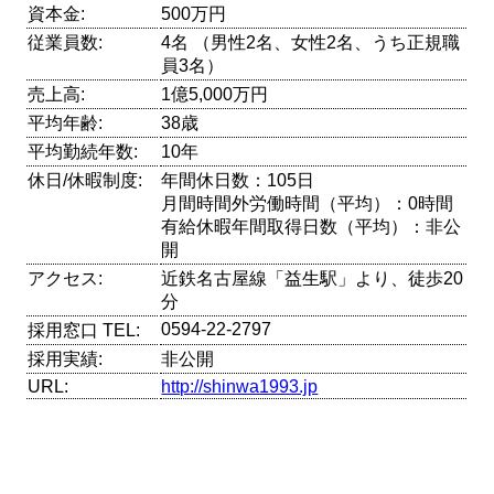
資本金:
500万円
従業員数:
4名 （男性2名、女性2名、うち正規職
員3名）
売上高:
1億5,000万円
平均年齢:
38歳
平均勤続年数:
10年
休日/休暇制度:
年間休日数：105日
月間時間外労働時間（平均）：0時間
有給休暇年間取得日数（平均）：非公
開
アクセス:
近鉄名古屋線「益生駅」より、徒歩20
分
0594-22-2797
採用窓口 TEL:
採用実績:
非公開
URL:
http://shinwa1993.jp