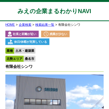
みえの企業まるわかりNAVI
HOME
企業検索
検索結果一覧
有限会社シンワ
社長と距離が近い
残業が少ない
休日/休暇が充実している
業種
土木・建築業
北勢エリア
桑名市
有限会社シンワ