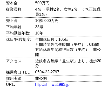
資本金:
500万円
従業員数:
4名 （男性2名、女性2名、うち正規職
員3名）
売上高:
1億5,000万円
平均年齢:
38歳
平均勤続年数:
10年
休日/休暇制度:
年間休日数：105日
月間時間外労働時間（平均）：0時間
有給休暇年間取得日数（平均）：非公
開
アクセス:
近鉄名古屋線「益生駅」より、徒歩20
分
0594-22-2797
採用窓口 TEL:
採用実績:
非公開
URL:
http://shinwa1993.jp