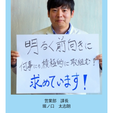
営業部 課長
堀ノ口 太志朗