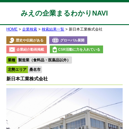
みえの企業まるわかりNAVI
HOME
企業検索
検索結果一覧
新日本工業株式会社
歴史や伝統がある
グローバル展開
企業紹介動画掲載
CSR活動に力を入れている
業種
製造業（食料品・医薬品以外）
北勢エリア
桑名市
新日本工業株式会社