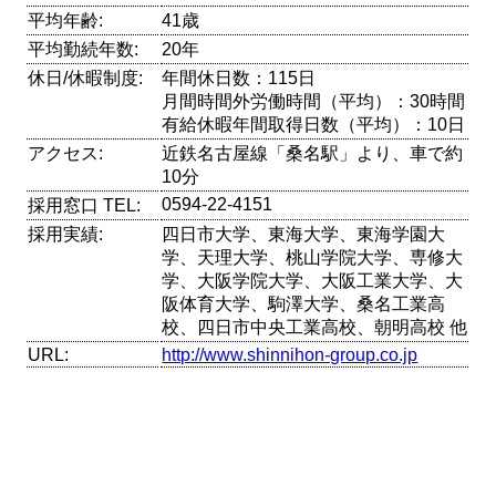
平均年齢:
41歳
平均勤続年数:
20年
休日/休暇制度:
年間休日数：115日
月間時間外労働時間（平均）：30時間
有給休暇年間取得日数（平均）：10日
アクセス:
近鉄名古屋線「桑名駅」より、車で約
10分
0594-22-4151
採用窓口 TEL:
採用実績:
四日市大学、東海大学、東海学園大
学、天理大学、桃山学院大学、専修大
学、大阪学院大学、大阪工業大学、大
阪体育大学、駒澤大学、桑名工業高
校、四日市中央工業高校、朝明高校 他
URL:
http://www.shinnihon-group.co.jp