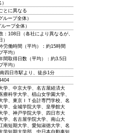
名）
ごとに異なる
（グループ全体）
グループ全体）
数：108日（各社により異なるが、
2日）
外労働時間（平均）：約15時間
プ平均）
年間取得日数（平均）：約3.5日
プ平均）
線南四日市駅より、徒歩1分
4404
大学、中京大学、名古屋経済大
医療科学大学、椙山女学園大学、
大学、東京ＩＴ会計専門学校、名
大学、金城学院大学、皇學館大
大学、神戸学院大学、四日市大
大学、名古屋学院大学、南山大
江南短期大学、愛知淑徳大学、名
大学短期大学部、中日本自動車短