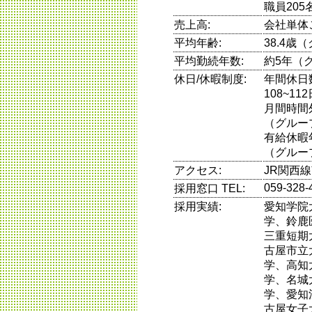
職員205
売上高:
会社単体
平均年齢:
38.4歳
平均勤続年数:
約5年（
休日/休暇制度:
年間休日
108~11
月間時間
（グルー
有給休暇
（グルー
アクセス:
JR関西
059-328-
採用窓口 TEL:
採用実績:
愛知学院
学、鈴鹿
三重短期
古屋市立
学、高知
学、名城
学、愛知
古屋女子