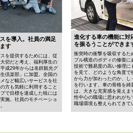
進化する車の機能に対
スを導入。社員の満足
を振るうことができま
ます
衝突時の衝撃を吸収するた
ビスを提供するためには、従
ブル構造のボディの修復に
も大切だと考え、福利厚生の
技術で難易度の高い修理に
平成29年からは名鉄観光グ
を見て、どのような角度で
厚生倶楽部」に加盟。全国の
から力が加わったのか、し
ルメなど幅広いサービスを社
を行います。車の骨格を綺
族の方も気軽に利用すること
は、大きな充実感を覚えま
ープで目標を達成した暁には
性中心の職場に思われがち
で実施。社員のモチベーショ
職場環境も整えられてきて
す。