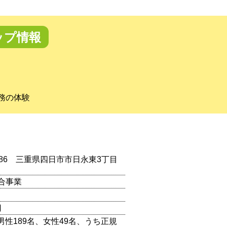
ップ情報
務の体験
0886 三重県四日市市日永東3丁目
合事業
円
（男性189名、女性49名、うち正規