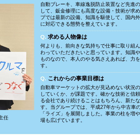
自動ブレーキ、車線逸脱防止装置など先進
して、鈑金修理にも高度な設備・技術が求
プでは最新の設備、知識を駆使して、国内
に対応できる態勢を整えています。
Q.
求める人物像は
何よりも、前向きな気持ちで仕事に取り組
わっていただきたいと思っています。知識
ものなので、本人のやる気さえあれば、力
す。
Q.
これからの事業目標は
自動車マーケットの拡大が見込めない状況
していくか、が課題です。確かな技術と信
る会社であり続けることはもちろん、新た
す。当グループでは、平成27年から中古車
「ライズ」を展開しました。事業の柱を増
主任
場も広げています。