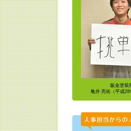
鈑金塗装
亀井 亮佑（平成2