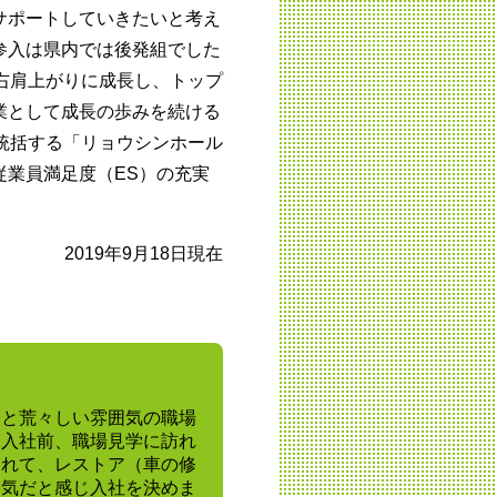
サポートしていきたいと考え
参入は県内では後発組でした
右肩上がりに成長し、トップ
業として成長の歩みを続ける
統括する「リョウシンホール
従業員満足度（ES）の充実
2019年9月18日現在
うと荒々しい雰囲気の職場
、入社前、職場見学に訪れ
くれて、レストア（車の修
囲気だと感じ入社を決めま