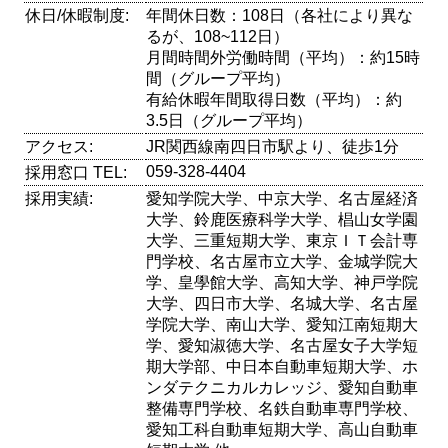
休日/休暇制度:
年間休日数：108日（各社により異な
るが、108~112日）
月間時間外労働時間（平均）：約15時
間（グループ平均）
有給休暇年間取得日数（平均）：約
3.5日（グループ平均）
アクセス:
JR関西線南四日市駅より、徒歩1分
059-328-4404
採用窓口 TEL:
採用実績:
愛知学院大学、中京大学、名古屋経済
大学、鈴鹿医療科学大学、椙山女学園
大学、三重短期大学、東京ＩＴ会計専
門学校、名古屋市立大学、金城学院大
学、皇學館大学、高知大学、神戸学院
大学、四日市大学、名城大学、名古屋
学院大学、南山大学、愛知江南短期大
学、愛知淑徳大学、名古屋女子大学短
期大学部、中日本自動車短期大学、ホ
ンダテクニカルカレッジ、愛知自動車
整備専門学校、名鉄自動車専門学校、
愛知工科自動車短期大学、高山自動車