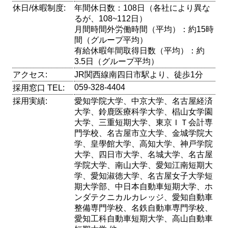
休日/休暇制度:
年間休日数：108日（各社により異な
るが、108~112日）
月間時間外労働時間（平均）：約15時
間（グループ平均）
有給休暇年間取得日数（平均）：約
3.5日（グループ平均）
アクセス:
JR関西線南四日市駅より、徒歩1分
059-328-4404
採用窓口 TEL:
採用実績:
愛知学院大学、中京大学、名古屋経済
大学、鈴鹿医療科学大学、椙山女学園
大学、三重短期大学、東京ＩＴ会計専
門学校、名古屋市立大学、金城学院大
学、皇學館大学、高知大学、神戸学院
大学、四日市大学、名城大学、名古屋
学院大学、南山大学、愛知江南短期大
学、愛知淑徳大学、名古屋女子大学短
期大学部、中日本自動車短期大学、ホ
ンダテクニカルカレッジ、愛知自動車
整備専門学校、名鉄自動車専門学校、
愛知工科自動車短期大学、高山自動車