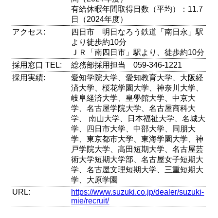
有給休暇年間取得日数（平均）：11.7
日（2024年度）
アクセス:
四日市 明日なろう鉄道「南日永」駅
より徒歩約10分
ＪＲ「南四日市」駅より、徒歩約10分
採用窓口 TEL:
総務部採用担当 059-346-1221
採用実績:
愛知学院大学、愛知教育大学、大阪経
済大学、桜花学園大学、神奈川大学、
岐阜経済大学、皇學館大学、中京大
学、名古屋学院大学、名古屋商科大
学、 南山大学、日本福祉大学、名城大
学、四日市大学、中部大学、同朋大
学、東京都市大学、東海学園大学、神
戸学院大学、高田短期大学、名古屋芸
術大学短期大学部、名古屋女子短期大
学、名古屋文理短期大学、三重短期大
学、大原学園
URL:
https://www.suzuki.co.jp/dealer/suzuki-
mie/recruit/