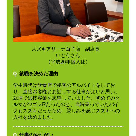
スズキアリーナ白子店 副店長
いとうさん
（平成26年度入社）
Q.
就職を決めた理由
学生時代は飲食店で接客のアルバイトをしてお
り、直接お客様とお話しする仕事がよいと思い、
就活では接客業を志望していました。初めてのク
ルマがワゴンRだったのと、当時乗っていたバイ
クもスズキだったため、親しみを感じスズキへの
入社を決めました。
Q.
仕事のやりがい