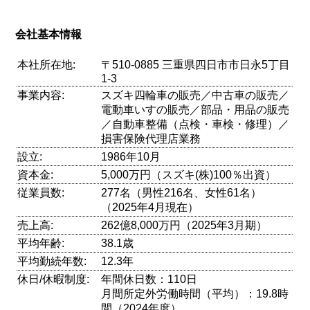
会社基本情報
本社所在地:
〒510-0885 三重県四日市市日永5丁目
1-3
事業内容:
スズキ四輪車の販売／中古車の販売／
電動車いすの販売／部品・用品の販売
／自動車整備（点検・車検・修理）／
損害保険代理店業務
設立:
1986年10月
資本金:
5,000万円（スズキ(株)100％出資）
従業員数:
277名（男性216名、女性61名）
（2025年4月現在）
売上高:
262億8,000万円（2025年3月期）
平均年齢:
38.1歳
平均勤続年数:
12.3年
休日/休暇制度:
年間休日数：110日
月間所定外労働時間（平均）：19.8時
間（2024年度）