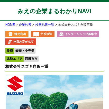
みえの企業まるわかりNAVI
HOME
企業検索
検索結果一覧
株式会社スズキ自販三重
地元密着
文系歓迎
インターンシップ募集中
社員教育が充実
業種
卸売・小売業
北勢エリア
四日市市
株式会社スズキ自販三重