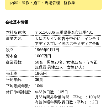
内容：製作・施工・現場管理・軽作業
会社基本情報
本社所在地:
〒511-0836 三重県桑名市江場481
事業内容:
大型のサイン広告を中心に、インテリ
アディスプレイ等の広告メディア全般
設立:
1966年9月1日
資本金:
1000万円
従業員数:
50名 男性28名、女性22名（うち正
規職員 男性22人 女性14人）
売上高:
18億円
平均年齢:
36歳
平均勤続年数:
10年
休日/休暇制度:
年間休日数：105日
月間時間外労働時間（平均）：10時間
有給休暇年間取得日数（平均）：2日