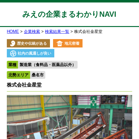
みえの企業まるわかりNAVI
HOME
企業検索
検索結果一覧
株式会社金星堂
歴史や伝統がある
地元密着
社内の風通しが良い
業種
製造業（食料品・医薬品以外）
北勢エリア
桑名市
株式会社金星堂