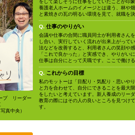
をして楽しそうに仕事をしていたことが印
養護老人ホームのイメージとは違う、林や
と素焼きの瓦の明るい環境を見て、就職を
Q.
仕事のやりがい
会議や仕事の合間に職員同士が利用者さん
し合い、実行していく流れが出来上がって
法などを改善すると、利用者さんの笑顔や
「これで良かった」と実感でき、やりがい
仕事は自分にとって天職です。ここで働け
Q.
これからの目標
私のモットーは「目配り・気配り・思いや
と力を合わせて、自分にできることを最大
をしたいと考えています。新人養成のリー
ープ リーダー
教育の際にはその人の良いところを見つけ
江
す。
 写真中央）