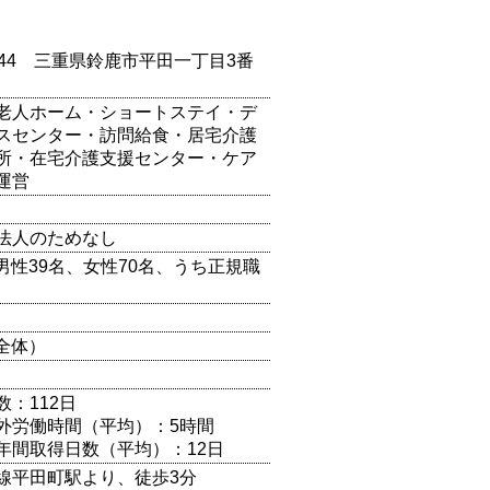
0844 三重県鈴鹿市平田一丁目3番
老人ホーム・ショートステイ・デ
スセンター・訪問給食・居宅介護
所・在宅介護支援センター・ケア
運営
法人のためなし
（男性39名、女性70名、うち正規職
（全体）
数：112日
外労働時間（平均）：5時間
年間取得日数（平均）：12日
線平田町駅より、徒歩3分