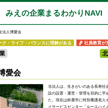
みえの企業まるわかりNAVI
祉法人博愛会
ーク・ライフ・バランスに理解がある
社員教育が
業
博愛会
当法人は、生きがいのある長寿社
設の設置・運営・管理を目的に平
た。現在は鈴鹿市に特別養護老人
イサービスセンター「ルーエハイ