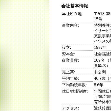
会社基本情報
本社所在地:
〒513-
15号
事業内容:
特別養護
イサービ
支援事業
ハウスの
設立:
1997年
資本金:
社会福祉
従業員数:
109名 
員65名）
売上高:
非公開
平均年齢:
46.7歳
平均勤続年数:
8.6年
休日/休暇制度:
年間休日
月間時間
有給休暇
アクセス:
近鉄鈴鹿