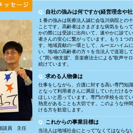
Q.
自社の強みは何ですか(経営理念や社
１番の強みは医療法人誠仁会塩川病院との
ことです。高齢者はさまざまな病気をもっ
かの際には受診に出向いて、速やかに診て
者さんの安心に繋がっています。もう１つ
す。地域貢献の一環として、ルーエハイム
い、地域の高齢者の方々を当法人で送迎し
く“買い物支援”、音楽療法士による“歌声サ
続けています。
Q.
求める人物像は
仕事をしながら、介護に対する高い専門知
となって利用者さんに満足していただける
ほしいと思っています。専門の学校を出て
熱意があることも大切です。このような仲
ける方を歓迎します。
Q.
これからの事業目標は
相談員 主任
当法人は地域社会にとって“なくてはならな