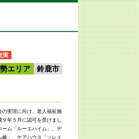
充実
北勢エリア
鈴鹿市
会の実現に向け、老人福祉施
成９年５月に認可を受けまし
ホーム「ルーエハイム」、デ
ム椿」、ケアハウス「ソレイ