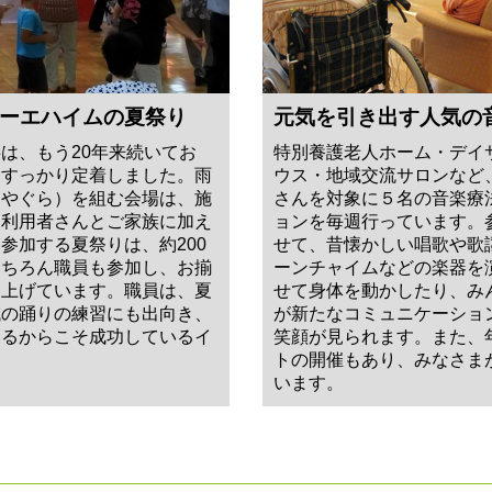
ーエハイムの夏祭り
元気を引き出す人気の
は、もう20年来続いてお
特別養護老人ホーム・デイ
てすっかり定着しました。雨
ウス・地域交流サロンなど
（やぐら）を組む会場は、施
さんを対象に５名の音楽療
。利用者さんとご家族に加え
ョンを毎週行っています。
参加する夏祭りは、約200
せて、昔懐かしい唱歌や歌
もちろん職員も参加し、お揃
ーンチャイムなどの楽器を
り上げています。職員は、夏
せて身体を動かしたり、み
域の踊りの練習にも出向き、
が新たなコミュニケーショ
いるからこそ成功しているイ
笑顔が見られます。また、
トの開催もあり、みなさま
います。