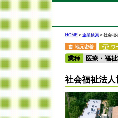
HOME
企業検索
社会福
地元密着
ワ
業種
医療・福祉
社会福祉法人