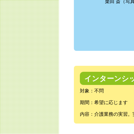
栗田 斎（写
インターンシ
対象：不問
期間：希望に応じます
内容：介護業務の実習。