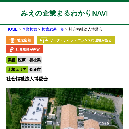
みえの企業まるわかりNAVI
HOME
企業検索
検索結果一覧
社会福祉法人博愛会
地元密着
ワーク・ライフ・バランスに理解がある
社員教育が充実
業種
医療・福祉業
北勢エリア
鈴鹿市
社会福祉法人博愛会