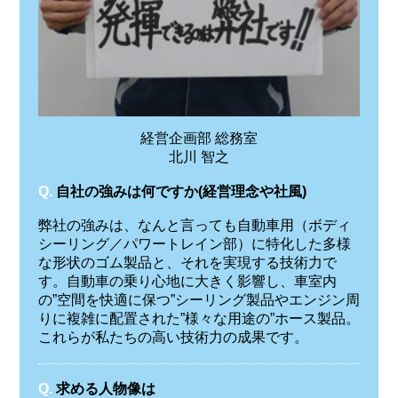
経営企画部 総務室
北川 智之
Q.
自社の強みは何ですか(経営理念や社風)
弊社の強みは、なんと言っても自動車用（ボディ
シーリング／パワートレイン部）に特化した多様
な形状のゴム製品と、それを実現する技術力で
す。自動車の乗り心地に大きく影響し、車室内
の”空間を快適に保つ”シーリング製品やエンジン周
りに複雑に配置された”様々な用途の”ホース製品。
これらが私たちの高い技術力の成果です。
Q.
求める人物像は