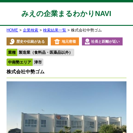
みえの企業まるわかりNAVI
HOME
企業検索
検索結果一覧
株式会社中勢ゴム
歴史や伝統がある
地元密着
社長と距離が近い
業種
製造業（食料品・医薬品以外）
中南勢エリア
津市
株式会社中勢ゴム