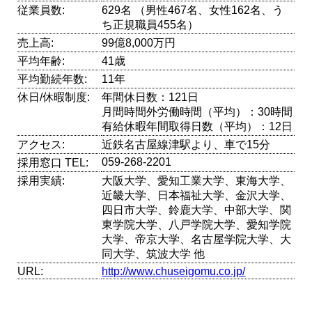
従業員数:
629名 （男性467名、女性162名、う
ち正規職員455名）
売上高:
99億8,000万円
平均年齢:
41歳
平均勤続年数:
11年
休日/休暇制度:
年間休日数：121日
月間時間外労働時間（平均）：30時間
有給休暇年間取得日数（平均）：12日
アクセス:
近鉄名古屋線津駅より、車で15分
059-268-2201
採用窓口 TEL:
採用実績:
大阪大学、愛知工業大学、東海大学、
近畿大学、日本福祉大学、金沢大学、
四日市大学、鈴鹿大学、中部大学、関
東学院大学、八戸学院大学、愛知学院
大学、帝京大学、名古屋学院大学、大
同大学、筑波大学 他
URL:
http://www.chuseigomu.co.jp/