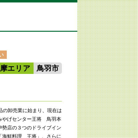
い
志摩エリア
鳥羽市
品の卸売業に始まり、現在は
みやげセンター王将 鳥羽本
伊勢店の３つのドライブイン
「海鮮料理 王将」、さらに