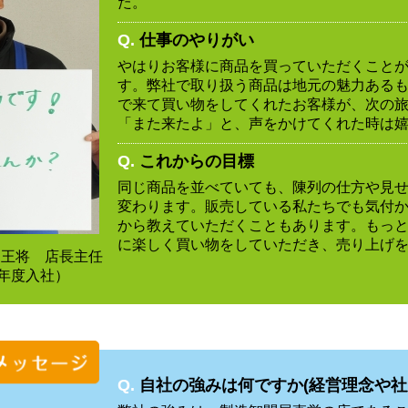
た。
Q.
仕事のやりがい
やはりお客様に商品を買っていただくこと
す。弊社で取り扱う商品は地元の魅力ある
で来て買い物をしてくれたお客様が、次の
「また来たよ」と、声をかけてくれた時は
Q.
これからの目標
同じ商品を並べていても、陳列の仕方や見
変わります。販売している私たちでも気付
から教えていただくこともあります。もっ
に楽しく買い物をしていただき、売り上げ
ー王将 店長主任
7年度入社）
Q.
自社の強みは何ですか(経営理念や社