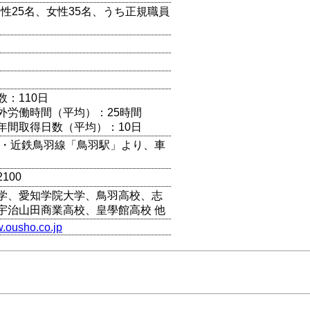
男性25名、女性35名、うち正規職員
数：110日
外労働時間（平均）：25時間
年間取得日数（平均）：10日
線・近鉄鳥羽線「鳥羽駅」より、車
2100
学、愛知学院大学、鳥羽高校、志
宇治山田商業高校、皇學館高校 他
w.ousho.co.jp