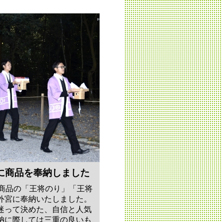
に商品を奉納しました
ル商品の「王将のり」「王将
外宮に奉納いたしました。
迷って決めた、自信と人気
納に際しては三重の良いも