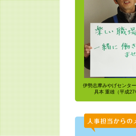
伊勢志摩みやげセンタ
具本 重雄（平成2