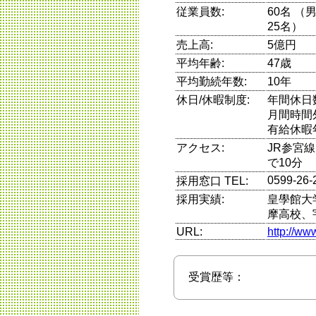
従業員数:
60名 （
25名）
売上高:
5億円
平均年齢:
47歳
平均勤続年数:
10年
休日/休暇制度:
年間休日
月間時間
有給休暇
アクセス:
JR参宮
で10分
0599‐26‐
採用窓口 TEL:
採用実績:
皇學館大
摩高校、
URL:
http://ww
受賞歴等：