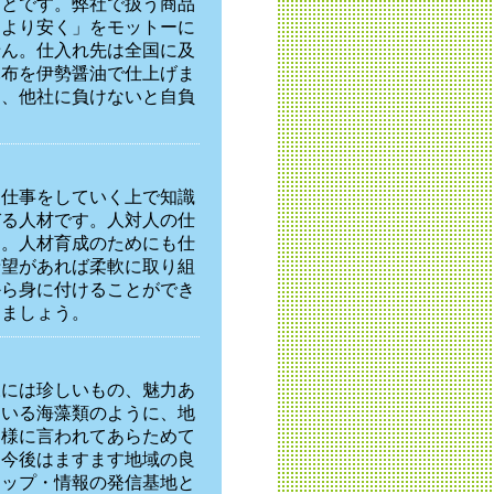
ことです。弊社で扱う商品
をより安く」をモットーに
せん。仕入れ先は全国に及
昆布を伊勢醤油で仕上げま
て、他社に負けないと自負
は仕事をしていく上で知識
びる人材です。人対人の仕
す。人材育成のためにも仕
希望があれば柔軟に取り組
から身に付けることができ
きましょう。
様には珍しいもの、魅力あ
ている海藻類のように、地
客様に言われてあらためて
。今後はますます地域の良
ョップ・情報の発信基地と