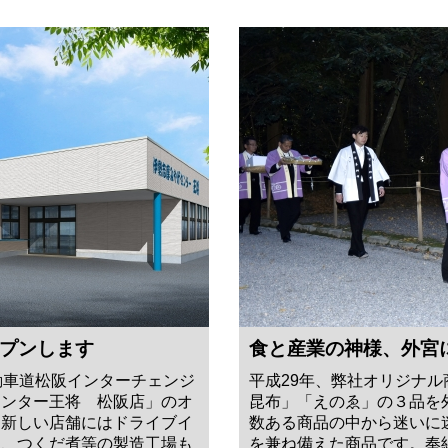
プンします
食と産業の神様、外宮
動車道松阪インターチェンジ
平成29年、弊社オリジナ
センター王将 松阪店」のオ
昆布」「えのゑ」の３品を
。新しい店舗にはドライブイ
数ある商品の中から迷いに
て、つくだ煮等の製造工場も
を兼ね備えた商品です。奉