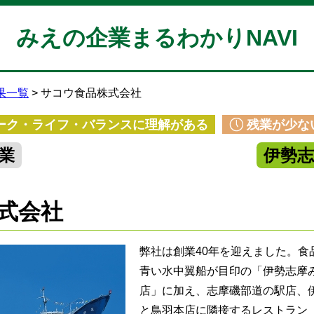
みえの企業まるわかりNAVI
果一覧
サコウ食品株式会社
ーク・ライフ・バランスに理解がある
残業が少な
業
伊勢
式会社
弊社は創業40年を迎えました。食
青い水中翼船が目印の「伊勢志摩
店」に加え、志摩磯部道の駅店、
と鳥羽本店に隣接するレストラン