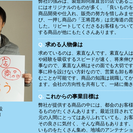
弊社の強みは、製造卸問屋直営の店である
にはオリジナルのものが多く、「良いもの
商品開発や仕入れ、販売の努力を惜しみま
び、一押し商品の「王将昆布」は北海道の
した。リピートしてくださるお客様もつい
する商品が他にもたくさんあります。
Q.
求める人物像は
求めているのは、素直な人です。素直な人
や経験を吸収するスピードが速く、将来伸
事なので、素直な人柄はその面でも大切で
事に枠を設けない方針なので、営業も卸も
むことが可能です。商品の知識は就職して
ます。会社の方向性を共有して、一緒に働
Q.
これからの事業目標は
弊社が提供する商品の中には、都会のお客
役
るものがたくさんあります。最近注目され
輝
元の人間にとってはありふれていても、お
その良さに気付く、そんな商品もあります
いものをたくさん集め、地域のアンテナシ