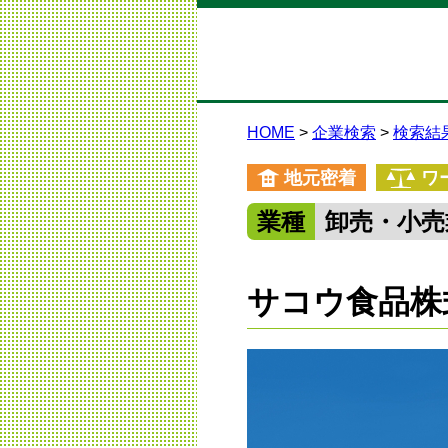
HOME
企業検索
検索結
地元密着
ワ
業種
卸売・小売
サコウ食品株