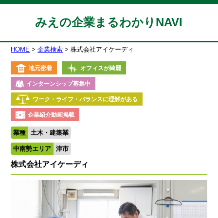
みえの企業まるわかりNAVI
HOME
企業検索
株式会社アイケーディ
地元密着
オフィスが綺麗
インターンシップ募集中
ワーク・ライフ・バランスに理解がある
企業紹介動画掲載
業種
土木・建築業
中南勢エリア
津市
株式会社アイケーディ