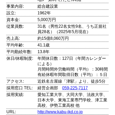
事業内容:
総合建設業
設立:
1962年
資本金:
5,000万円
従業員数:
31名（男性22名女性9名、うち正規社
員28名）（2025年5月現在）
売上高:
約15億8,060万円
平均年齢:
41.1歳
平均勤続年数:
13.8年
休日/休暇制度:
年間休日数：127日（年間カレンダー
による）
月間時間外労働時間（平均）：30時間
有給休暇年間取得日数（平均）：５日
アクセス:
近鉄名古屋線「津駅」より、徒歩5分
採用窓口 TEL:
経営企画部
059-225-7117
採用実績:
愛知工業大学、大同大学、法政大学、
日本大学、東海工業専門学校、津工業
高校、伊勢工業高校 他
URL:
http://www.kabu-ikd.co.jp