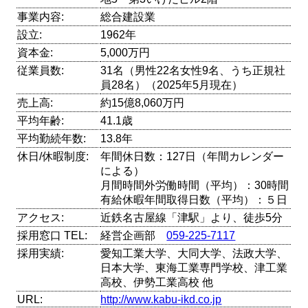
事業内容:
総合建設業
設立:
1962年
資本金:
5,000万円
従業員数:
31名（男性22名女性9名、うち正規社
員28名）（2025年5月現在）
売上高:
約15億8,060万円
平均年齢:
41.1歳
平均勤続年数:
13.8年
休日/休暇制度:
年間休日数：127日（年間カレンダー
による）
月間時間外労働時間（平均）：30時間
有給休暇年間取得日数（平均）：５日
アクセス:
近鉄名古屋線「津駅」より、徒歩5分
採用窓口 TEL:
経営企画部
059-225-7117
採用実績:
愛知工業大学、大同大学、法政大学、
日本大学、東海工業専門学校、津工業
高校、伊勢工業高校 他
URL:
http://www.kabu-ikd.co.jp