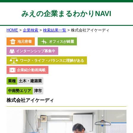
みえの企業まるわかりNAVI
HOME
企業検索
検索結果一覧
株式会社アイケーディ
地元密着
オフィスが綺麗
インターンシップ募集中
ワーク・ライフ・バランスに理解がある
企業紹介動画掲載
業種
土木・建築業
中南勢エリア
津市
株式会社アイケーディ