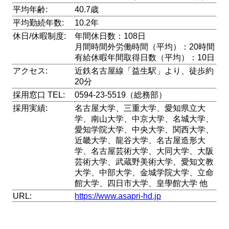
平均年齢:
40.7歳
平均勤続年数:
10.2年
休日/休暇制度:
年間休日数：108日
月間時間外労働時間（平均）：20時間
有給休暇年間取得日数（平均）：10日
アクセス:
近鉄名古屋線「益生駅」より、徒歩約
20分
採用窓口 TEL:
0594-23-5519（総務部）
採用実績:
名古屋大学、三重大学、愛知県立大
学、南山大学、中京大学、名城大学、
愛知学院大学、中央大学、関西大学、
近畿大学、龍谷大学、名古屋造形大
学、名古屋芸術大学、大同大学、大阪
芸術大学、武蔵野美術大学、愛知文教
大学、中部大学、金城学院大学、立命
館大学、四日市大学、皇學館大学 他
URL:
https://www.asapri-hd.jp