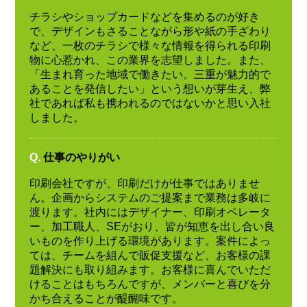
チラシやショップカードなどを集めるのが好き
で、デザインもさることながら形や紙の手ざわり
など、一枚のチラシで様々な情報を得られる印刷
物に心惹かれ、この業界を志望しました。また、
「生まれ育った地域で働きたい。三重が魅力的で
あることを発信したい」という想いが芽生え、弊
社であれば私も携われるのではないかと思い入社
しました。
Q.
仕事のやりがい
印刷会社ですが、印刷だけが仕事ではありませ
ん。企画からシステムのご提案まで業務は多岐に
渡ります。社内にはデザイナー、印刷オペレータ
ー、加工職人、SEがおり、皆が知恵を出し合い良
いものを作り上げる環境があります。案件によっ
ては、チームを組んで販促支援など、お客様の課
題解決にも取り組みます。お客様に喜んでいただ
けることはもちろんですが、メンバーと喜びを分
かち合えることが醍醐味です。