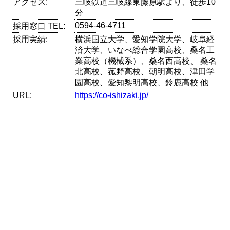
アクセス:
三岐鉄道三岐線東藤原駅より、徒歩10
分
0594-46-4711
採用窓口 TEL:
採用実績:
横浜国立大学、愛知学院大学、岐阜経
済大学、いなべ総合学園高校、桑名工
業高校（機械系）、桑名西高校、 桑名
北高校、菰野高校、朝明高校、津田学
園高校、愛知黎明高校、鈴鹿高校 他
URL:
https://co-ishizaki.jp/