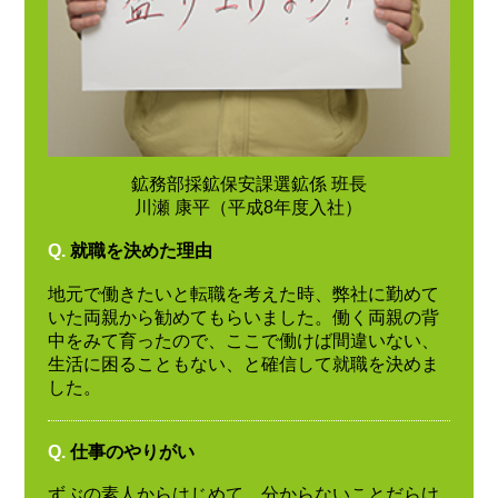
鉱務部採鉱保安課選鉱係 班長
川瀬 康平（平成8年度入社）
Q.
就職を決めた理由
地元で働きたいと転職を考えた時、弊社に勤めて
いた両親から勧めてもらいました。働く両親の背
中をみて育ったので、ここで働けば間違いない、
生活に困ることもない、と確信して就職を決めま
した。
Q.
仕事のやりがい
ずぶの素人からはじめて、分からないことだらけ