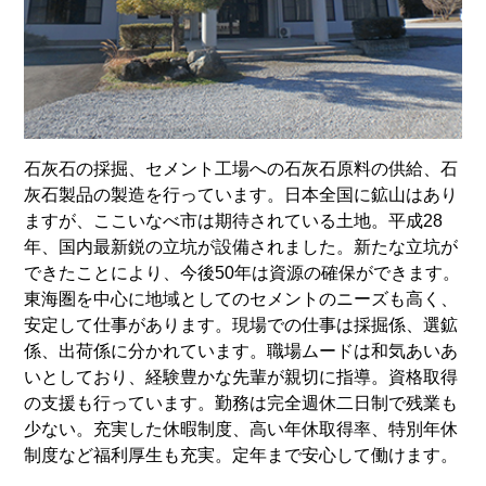
石灰石の採掘、セメント工場への石灰石原料の供給、石
灰石製品の製造を行っています。日本全国に鉱山はあり
ますが、ここいなべ市は期待されている土地。平成28
年、国内最新鋭の立坑が設備されました。新たな立坑が
できたことにより、今後50年は資源の確保ができます。
東海圏を中心に地域としてのセメントのニーズも高く、
安定して仕事があります。現場での仕事は採掘係、選鉱
係、出荷係に分かれています。職場ムードは和気あいあ
いとしており、経験豊かな先輩が親切に指導。資格取得
の支援も行っています。勤務は完全週休二日制で残業も
少ない。充実した休暇制度、高い年休取得率、特別年休
制度など福利厚生も充実。定年まで安心して働けます。