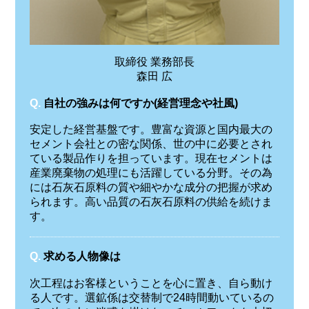
取締役 業務部長
森田 広
Q.
自社の強みは何ですか(経営理念や社風)
安定した経営基盤です。豊富な資源と国内最大の
セメント会社との密な関係、世の中に必要とされ
ている製品作りを担っています。現在セメントは
産業廃棄物の処理にも活躍している分野。その為
には石灰石原料の質や細やかな成分の把握が求め
られます。高い品質の石灰石原料の供給を続けま
す。
Q.
求める人物像は
次工程はお客様ということを心に置き、自ら動け
る人です。選鉱係は交替制で24時間動いているの