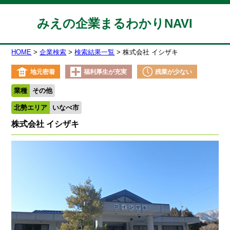
みえの企業まるわかりNAVI
HOME
企業検索
検索結果一覧
株式会社 イシザキ
地元密着
福利厚生が充実
残業が少ない
業種
その他
北勢エリア
いなべ市
株式会社 イシザキ