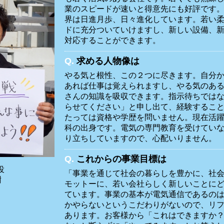
業のスピードが速いと得意先にも好評です
界は日進月歩、日々進化しています。若い
ドに充分ついていけますし、新しい設備、
対応することができます。
Q.
求める人物像は
やる気と根性、この２つに尽きます。自分
あれば仕事は覚えられますし、やる気のあ
さんの知識を吸収できます。指示待ちでは
らせてください」と申し出て、経験するこ
たっては資格や学歴を問いません。現在活
科の出身です。電気の専門教育を受けてい
り立ちしていますので、心配いりません。
Q.
これからの事業目標は
役
「事業を通じて社会の暮らしを豊かに、社
樹
モットーに、若い会社らしく新しいことに
ています。事業の基本が電気通信であるの
かやらないというこだわりがないので、リ
あります。お客様から「これはできますか