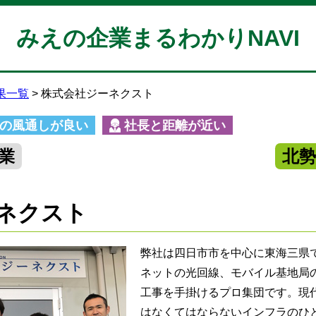
みえの企業まるわかりNAVI
果一覧
株式会社ジーネクスト
の風通しが良い
社長と距離が近い
業
北
ネクスト
弊社は四日市市を中心に東海三県
ネットの光回線、モバイル基地局
工事を手掛けるプロ集団です。現
はなくてはならないインフラのひ