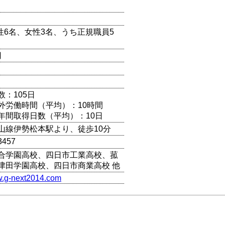
男性6名、女性3名、うち正規職員5
円
数：105日
外労働時間（平均）：10時間
年間取得日数（平均）：10日
山線伊勢松本駅より、徒歩10分
3457
合学園高校、四日市工業高校、菰
津田学園高校、四日市商業高校 他
w.g-next2014.com