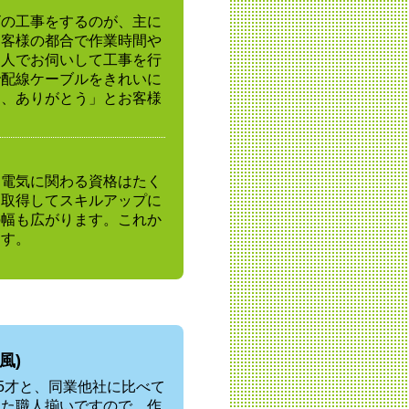
ビの工事をするのが、主に
お客様の都合で作業時間や
１人でお伺いして工事を行
で配線ケーブルをきれいに
て、ありがとう」とお客様
。電気に関わる資格はたく
は取得してスキルアップに
の幅も広がります。これか
ます。
風)
5才と、同業他社に比べて
した職人揃いですので、作