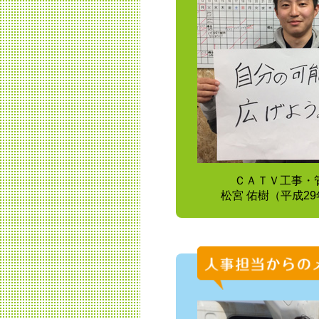
ＣＡＴＶ工事・
松宮 佑樹（平成2