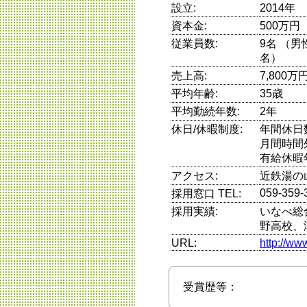
設立:
2014年
資本金:
500万円
従業員数:
9名 （
名）
売上高:
7,800万
平均年齢:
35歳
平均勤続年数:
2年
休日/休暇制度:
年間休日
月間時間
有給休暇
アクセス:
近鉄湯の
059-359-
採用窓口 TEL:
採用実績:
いなべ総
野高校、
URL:
http://ww
受賞歴等：