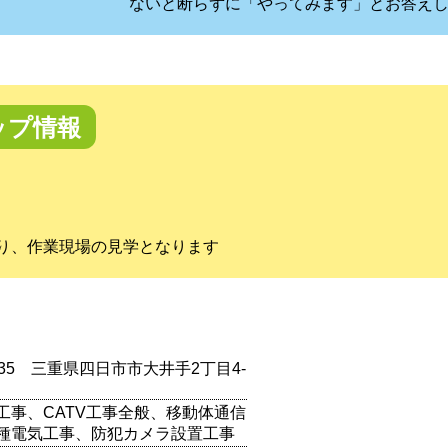
ないと断らずに「やってみます」とお答え
ップ情報
り、作業現場の見学となります
0835 三重県四日市市大井手2丁目4-
工事、CATV工事全般、移動体通信
種電気工事、防犯カメラ設置工事