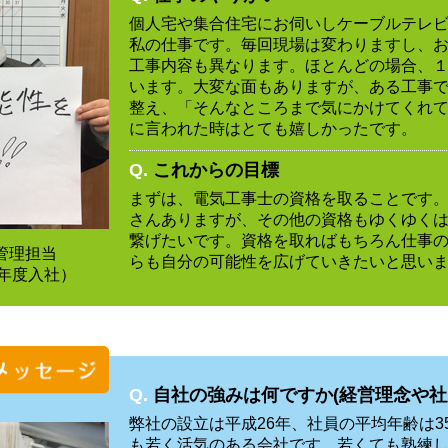
個人宅や集合住宅にお伺いしケーブルテレ
私の仕事です。毎回現場は変わりますし、
工事内容も異なります。ほとんどの場合、
います。大変な面もありますが、ある工事
整え、「そんなところまで気にかけてくれ
に言われた時はとても嬉しかったです。
Q.
これからの目標
まずは、電気工事士の資格を取ることです
さんありますが、その他の資格もゆくゆく
繋げたいです。資格を取ればもちろん仕事
管理担当
らも自分の可能性を広げていきたいと思い
9年度入社）
Q.
自社の強みは何ですか(経営理念や社
弊社の設立は平成26年、社員の平均年齢は3
も若く活気のある会社です。若くても熟練