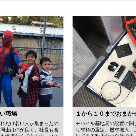
い職場
１から１０までおまか
これだけ若い人が集まったの
モバイル基地局の設置に関
員同士は仲が良く、社長も含
り材料の選定、機材搬入、