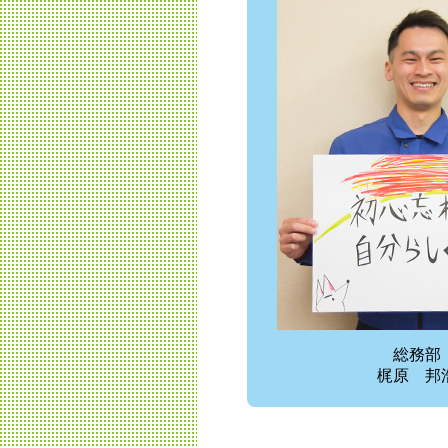
総務部
梶原 邦