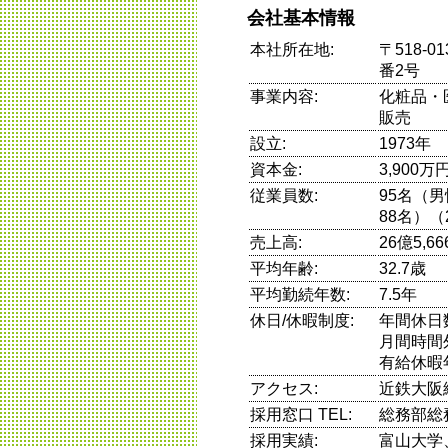
会社基本情報
本社所在地:
〒518-
番2号
事業内容:
化粧品・
販売
設立:
1973年
資本金:
3,900万
従業員数:
95名（
88名）（
売上高:
26億5,6
平均年齢:
32.7歳
平均勤続年数:
7.5年
休日/休暇制度:
年間休日
月間時間
有給休暇
アクセス:
近鉄大阪
採用窓口 TEL:
総務部
採用実績:
富山大学