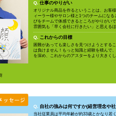
Q.
仕事のやりがい
オリジナル商品を作るということは、お客
ィーラー様やサロン様と1つのチームになる
びをチームで体感できるところがやりがい
雰囲気も「早く会社に行きたい」と思える
Q.
これからの目標
困難があっても楽しさを見つけようとする
は負けません！もっと知識と経験を積んで
を深め、これからのアスターをより大きく
部
樹
Q.
自社の強みは何ですか(経営理念や社
当社従業員は平均年齢が約33歳とかなり若