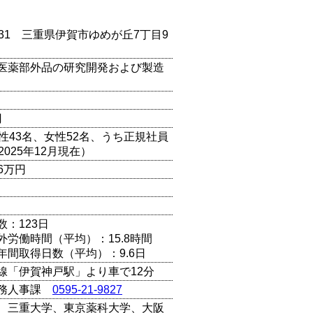
0131 三重県伊賀市ゆめが丘7丁目9
医薬部外品の研究開発および製造
円
男性43名、女性52名、うち正規社員
2025年12月現在）
66万円
数：123日
外労働時間（平均）：15.8時間
年間取得日数（平均）：9.6日
線「伊賀神戸駅」より車で12分
総務人事課
0595-21-9827
、三重大学、東京薬科大学、大阪