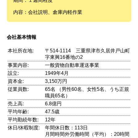
期間：１週間程度
内容：会社説明、倉庫内軽作業
会社基本情報
本社所在地:
〒514-1114 三重県津市久居井戸山町
字東興16番地の2
事業内容:
一般貨物自動車運送事業
設立:
1949年4月
資本金:
3,150万円
従業員数:
65名 （男性60名、女性5名、うち正規
職員65名）
売上高:
6.8億円
平均年齢:
47.5歳
平均勤続年数:
12年
休日/休暇制度:
年間休日数：113日
月間時間外労働時間（平均）：20時間