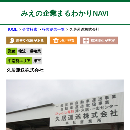
みえの企業まるわかりNAVI
HOME
企業検索
検索結果一覧
久居運送株式会社
歴史や伝統がある
地元密着
福利厚生が充実
業種
物流・運輸業
中南勢エリア
津市
久居運送株式会社