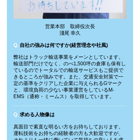
営業本部 取締役次長
淺尾 幸久
Q.
自社の強みは何ですか(経営理念や社風)
弊社はトラック輸送事業をメーンとしています。
輸送部門だけでなく、のべ1,500坪の倉庫も保有し
ているのでトータルでの輸送サービスもご提供で
きるところが強みです。また、交通安全対策で一
定の基準をクリアした企業に与えられるGマーク
と、環境負荷の少ない事業運営をしているM-
EMS（通称・ミームス）を取得しています。
Q.
求める人物像は
真面目で素直な明るい方をお待ちしております。
運転技術をお持ちの経験者の方も大歓迎ですが、
それよりも一緒に働いていて気持ちの良い人を求