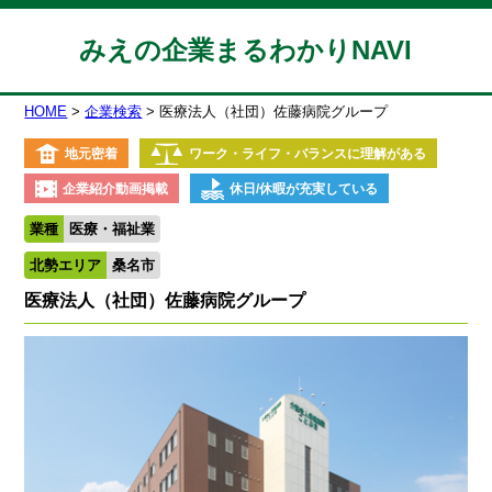
みえの企業まるわかりNAVI
HOME
企業検索
医療法人（社団）佐藤病院グループ
地元密着
ワーク・ライフ・バランスに理解がある
企業紹介動画掲載
休日/休暇が充実している
業種
医療・福祉業
北勢エリア
桑名市
医療法人（社団）佐藤病院グループ