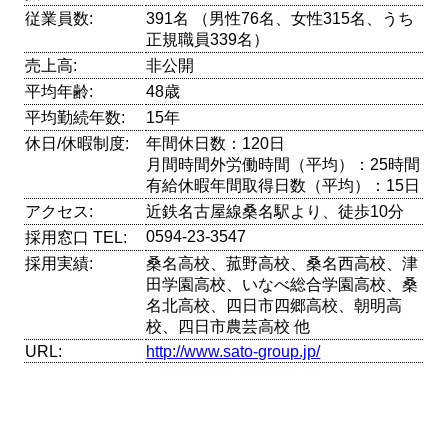
従業員数:
391名 （男性76名、女性315名、うち
正規職員339名）
売上高:
非公開
平均年齢:
48歳
平均勤続年数:
15年
休日/休暇制度:
年間休日数：120日
月間時間外労働時間（平均）：25時間
有給休暇年間取得日数（平均）：15日
アクセス:
近鉄名古屋線桑名駅より、徒歩10分
0594-23-3547
採用窓口 TEL:
採用実績:
桑名高校、菰野高校、桑名西高校、津
田学園高校、いなべ総合学園高校、桑
名北高校、四日市四郷高校、朝明高
校、四日市農芸高校 他
URL:
http://www.sato-group.jp/